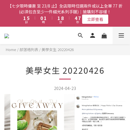
8
7
8
8
3
3
7
7
2
2
3
3
3
3
6
6
9
9
【七夕限時優惠 至 23/8 止】全店限時任選兩件或以上全單 77 折
【七夕限時優惠 至 23/8 止】全店限時任選兩件或以上全單 77 折
7
6
7
7
2
2
6
6
1
1
2
2
2
2
9
9
5
5
8
8
(必須包含至少一件綴光系列手鏈)｜搶購刻不容緩！
(必須包含至少一件綴光系列手鏈)｜搶購刻不容緩！
6
5
6
6
9
1
1
5
5
:
:
0
0
1
1
:
:
1
1
8
8
:
:
4
4
7
7
5
9
4
5
5
8
立即查看
立即查看
日
日
時
時
分
分
秒
秒
0
0
4
4
0
0
0
0
7
7
3
3
6
6
4
8
3
4
4
7
3
3
6
6
2
2
5
5
3
7
2
3
3
6
9
【七夕限時優惠 至 23/8 止】選購綴光系列頸鏈即送同系列手鏈 或
2
2
5
5
1
1
4
4
2
6
1
2
2
9
5
8
翡翠織皮手繩｜搶購刻不容緩！
9
1
1
4
4
0
0
3
3
1
5
:
0
1
:
1
8
:
4
7
立即查看
9
8
9
9
日
0
0
時
分
3
3
秒
2
2
Home
/
部落格列表
/
美學女生 20220426
0
4
0
0
7
3
6
8
7
8
8
2
2
1
1
3
6
2
5
7
6
7
7
1
1
0
0
【最新啟德帝盛酒店特別場】Jadery x Jin Bo Law 夏日翡翠珠寶
2
5
1
4
6
5
6
6
9
美學女生 20220426
0
0
1
4
0
3
學堂 | 現正接受報名
5
9
4
5
5
8
0
3
2
4
8
3
4
4
7
2
1
3
7
2
3
3
6
9
【七夕限時優惠 至 23/8 止】全店限時任選兩件或以上全單 77 折
2024-04-23
1
0
2
6
1
2
2
9
5
8
(必須包含至少一件綴光系列手鏈)｜搶購刻不容緩！
0
1
5
:
0
1
:
1
8
:
4
7
立即查看
日
時
分
秒
0
4
0
0
7
3
6
3
6
2
5
2
5
1
4
1
4
0
3