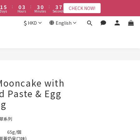
2
2
6
6
1
1
4
4
4
4
1
1
4
4
8
8
9
8
8
8
3
6
6
3
6
1
1
5
5
:
:
0
0
3
3
:
:
3
3
0
0
:
:
3
3
7
7
8
7
7
CHECK NOW!
CHECK NOW!
7
2
5
5
2
5
9
Days
Days
Hours
Hours
Minutes
Minutes
Seconds
Seconds
0
0
4
4
2
2
2
2
2
2
6
6
7
6
9
9
6
9
6
1
4
4
1
4
8
3
3
1
1
1
1
1
1
5
5
6
5
8
8
5
8
$
5
:
0
3
:
3
0
:
3
7
HKD
English
CHECK NOW!
2
2
0
0
0
0
0
0
4
4
5
9
4
7
7
4
7
ys
Hours
Minutes
Seconds
4
2
2
2
6
1
1
3
3
4
8
3
6
6
3
6
3
1
1
1
5
接受報名
0
0
2
2
3
7
2
5
5
2
5
9
2
0
0
0
4
1
1
2
6
1
4
4
1
4
8
1
3
0
0
1
5
:
0
3
:
3
0
:
3
7
0
2
CHECK NOW!
Days
Hours
Minutes
Seconds
0
4
2
2
2
6
1
3
1
1
1
5
0
2
0
0
0
4
Mooncake with
1
3
0
2
d Paste & Egg
1
ng
0
糯翡翠系列
•	綠翡翠糯皮月餅 x 4	65g/個
蓮蓉鹹蛋黃奶皇口味)