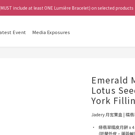
4
 (MUST include at least ONE Lumière Bracelet) on selected products
 (MUST include at least ONE Lumière Bracelet) on selected products
3
2
1
e, Get a FREE Bracelet or Jade Leather Cord on selected products
Da
0
atest Event
Media Exposures
啟德帝盛酒店特別場】Jadery x Jin Bo Law 夏日翡翠珠寶學堂 | 現正
 (MUST include at least ONE Lumière Bracelet) on selected products
Emerald 
Lotus See
York Filli
Jadery 月宮寶盒 | 
        (斑蘭外皮，