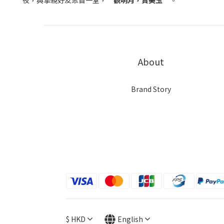
夜，與摯親好友聚首一堂，
“
觀明月，賞美玉
”
。
About
Brand Story
$
HKD
English