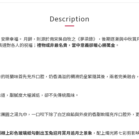
Description
、安樂幸福。 月餅，則源於南宋吳自牧之《夢梁錄》，後期逐漸與中秋賞
表達對各人的祝福
；
禮物或非最名貴，當中意義卻暖心勝萬金
。
香的斑蘭味首先充斥口腔，奶香滿溢的稠滑奶皇緊隨其後，兩者完美融合
味道，甜膩度大幅減低，卻不失傳統風味。
意團圓之湯丸中，一口咬下除了白芝麻餡與外皮的香甜軟糯充斥口腔外，
割襯上彩色玻璃紙勾劃出玉兔迎月賞月追月之景象
，配上燭光將七彩剪影