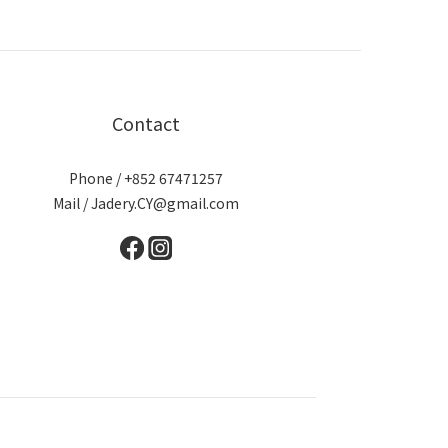
Contact
Phone / +852 67471257
Mail / Jadery.CY@gmail.com