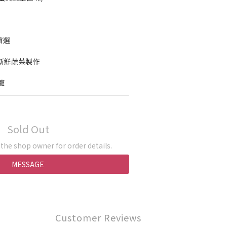
首選
，新鮮蔬菜製作
籠
Sold Out
he shop owner for order details.
MESSAGE
Customer Reviews