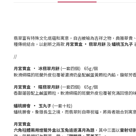
翡翠富有特殊文化底蘊和寓意，自古被
喻
為吉祥
之物，典雅華貴
種傳統結合，以創新之兩款
月宮寶盒
•
翡翠月餅
及
蟠桃玉丸子
//
月宮寶盒
冰翡翠月餅
(
一套四個
)
65g/
個
•
軟滑綿糯的斑蘭外皮包覆著濃滑奶皇配鹹蛋黃顆粒內餡，馥郁芳
月宮寶盒
糯
翡翠月餅
(
一套四個
)
65g/
個
•
香甜蓮蓉配上鹹蛋顆粒，軟滑綿糯的斑蘭外皮包覆著充滿回憶的
蟠桃勝會
•
玉丸子
(
一套十粒
)
蟠桃勝會，象徵長生之境，而翡翠則自帶祝福，將兩者融合到寓
月宮寶盒
六角柱體
兩用燈籠外盒以玉兔追逐滿月為題
，其中三面以
雷射切