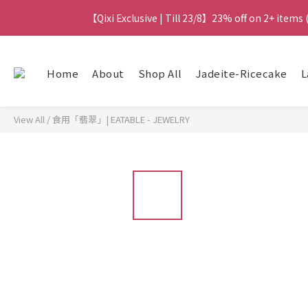
【Qixi Exclusive | Till 23/8】23% off on 2+ items
【Qixi Exclusive | Till 23/8】23% off on 2+ items
【Qixi Offer | Till 23/8】Buy a Lumière Necklac
Home
About
Shop All
Jadeite-Ricecake
L
【最新
View All
/
食用「翡翠」| EATABLE - JEWELRY
【Qixi Exclusive | Till 23/8】23% off on 2+ items