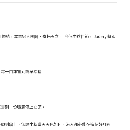
月連結，寓意家人團圓，寄托思念。
今個中秋佳節，
Jadery
將兩
，每一口都嘗到簡單幸福。
更嘗到一份暖意傳上心頭。
映照到牆上，無論中秋當天天色如何，
港人都必能在這花好月圓