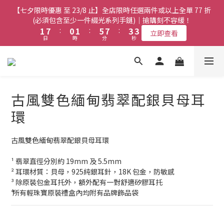
8
7
8
5
5
9
3
3
9
9
2
2
3
3
7
7
9
9
5
5
【七夕限時優惠 至 23/8 止】全店限時任選兩件或以上全單 77 折
【七夕限時優惠 至 23/8 止】全店限時任選兩件或以上全單 77 折
7
6
7
9
4
4
8
2
2
8
8
1
1
2
2
6
6
8
8
4
4
(必須包含至少一件綴光系列手鏈)｜搶購刻不容緩！
(必須包含至少一件綴光系列手鏈)｜搶購刻不容緩！
6
5
6
8
3
3
7
1
1
7
7
:
:
0
0
1
1
:
:
5
5
7
7
:
:
3
3
5
4
5
9
7
立即查看
立即查看
2
2
6
日
日
時
時
分
分
秒
秒
0
0
6
6
0
0
4
4
6
6
2
2
4
3
4
8
6
1
1
5
5
5
3
3
5
5
1
1
3
9
2
3
7
9
5
【七夕限時優惠 至 23/8 止】選購綴光系列頸鏈即送同系列手鏈 或
0
0
4
4
4
2
2
4
4
0
0
2
8
1
2
6
8
4
翡翠織皮手繩｜搶購刻不容緩！
9
3
3
3
1
1
3
3
1
7
:
0
1
:
5
7
:
3
立即查看
9
8
9
2
日
2
2
時
0
0
分
2
2
秒
0
6
0
4
6
2
8
7
8
1
古風雙色緬甸翡翠配銀貝母耳
1
1
1
1
9
5
3
5
1
7
6
7
9
0
0
0
0
0
8
【最新啟德帝盛酒店特別場】Jadery x Jin Bo Law 夏日翡翠珠寶
4
2
4
0
環
6
5
6
8
7
3
1
3
學堂 | 現正接受報名
5
4
5
9
7
6
2
0
2
4
3
4
8
6
古風雙色緬甸翡翠配銀貝母耳環
5
1
1
3
9
2
3
7
9
5
【七夕限時優惠 至 23/8 止】全店限時任選兩件或以上全單 77 折
4
0
0
2
8
1
2
6
8
4
(必須包含至少一件綴光系列手鏈)｜搶購刻不容緩！
¹ 翡翠直徑分別約 19mm 及 5.5mm
3
1
7
:
0
1
:
5
7
:
3
立即查看
² 耳環材質：貝母，925純銀耳針，18K 包金，防敏感
2
日
時
分
秒
0
6
0
4
6
2
³ 除原裝包金耳托外，額外配有一對舒適矽膠耳托
1
5
3
5
1
⁴ 所有輕珠寶原裝禮盒內均附有品牌飾品袋
0
4
2
4
0
3
1
3