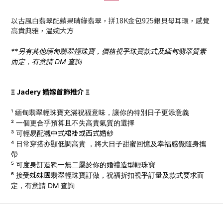
以古風白翡翠配蘋果晴綠翡翠，拼18K金包
925銀
貝母耳環，感覺
高貴典雅，溫婉大方
**另有其他緬甸翡翠輕珠寶，價格視乎珠寶款式及緬甸翡翠質素
而定，有意請 DM 查詢
Ξ Jadery 婚嫁首飾推介 Ξ
¹ 緬甸翡翠輕珠寶充滿祝福意味，讓你的特別日子更添意義
² 一個更合乎預算且不失高貴氣質的選擇
式
裙褂
或西式
婚
紗
³ 可輕易配襯中
⁴ 日常穿搭亦顯低調高貴 ，將大日子甜蜜回憶及幸福感覺隨身攜
帶
⁵ 可度身訂造獨一無二屬於你的婚禮造型輕珠寶
姊妹團
⁶ 接受
翡翠輕珠寶訂做，
祝福折扣視乎訂量及款式要求而
定，有意請 DM 查詢