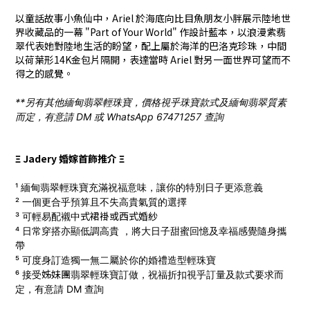
以童話故事小魚仙中，Ariel 於海底向比目魚朋友小胖展示陸地世
界收藏品的一幕 "Part of Your World" 作設計藍本，以浪漫紫翡
翠代表她對陸地生活的盼望，配上屬於海洋的巴洛克珍珠，中間
以荷葉形14K金包片隔開，表達當時 Ariel 對另一面世界可望而不
得之的感覺。
**另有其他緬甸翡翠輕珠寶，價格視乎珠寶款式及緬甸翡翠質素
而定，有意請 DM 或 WhatsApp 67471257 查詢
Ξ Jadery 婚嫁首飾推介 Ξ
¹ 緬甸翡翠輕珠寶充滿祝福意味，讓你的特別日子更添意義
² 一個更合乎預算且不失高貴氣質的選擇
式
裙褂
或西式
婚
紗
³ 可輕易配襯中
⁴ 日常穿搭亦顯低調高貴 ，將大日子甜蜜回憶及幸福感覺隨身攜
帶
⁵ 可度身訂造獨一無二屬於你的婚禮造型輕珠寶
姊妹團
⁶ 接受
翡翠輕珠寶訂做，
祝福折扣視乎訂量及款式要求而
定，有意請 DM 查詢