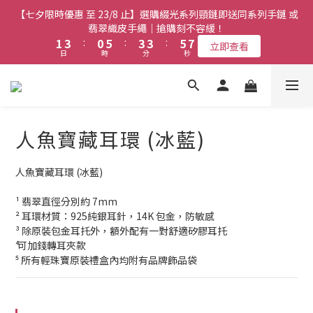
5
9
9
1
3
1
1
3
3
3
5
5
2
2
7
7
5
5
5
5
7
7
【七夕限時優惠 至 23/8 止】選購綴光系列頸鏈即送同系列手鏈 或
【七夕限時優惠 至 23/8 止】全店限時任選兩件或以上全單 77 折
4
8
8
0
2
0
0
2
2
2
4
4
1
1
6
6
4
4
4
4
6
6
(必須包含至少一件綴光系列手鏈)｜搶購刻不容緩！
翡翠織皮手繩｜搶購刻不容緩！
9
3
7
7
1
1
1
1
3
3
:
:
0
0
5
5
:
:
3
3
3
3
:
:
5
5
立即查看
立即查看
9
8
2
6
6
日
日
時
時
0
分
分
0
秒
秒
0
0
2
2
4
4
2
2
2
2
4
4
8
7
1
5
5
1
1
3
3
1
1
1
1
3
3
7
9
6
9
9
0
4
4
【最新啟德帝盛酒店特別場】Jadery x Jin Bo Law 夏日翡翠珠寶
0
0
2
2
0
0
0
0
2
2
6
8
5
8
8
3
3
1
1
1
1
學堂 | 現正接受報名
5
7
4
9
7
7
9
2
2
0
0
0
0
4
6
3
8
6
6
8
1
1
人魚寶藏耳環 (冰藍)
9
3
5
2
7
5
5
7
0
【七夕限時優惠 至 23/8 止】全店限時任選兩件或以上全單 77 折
0
8
2
4
1
6
4
4
6
(必須包含至少一件綴光系列手鏈)｜搶購刻不容緩！
7
1
3
:
0
5
:
3
3
:
5
人魚寶藏耳環 (冰藍)
立即查看
6
日
時
分
秒
0
2
4
2
2
4
5
¹ 翡翠直徑分別約 7mm
1
3
1
1
3
4
² 耳環材質：925純銀耳針，14K 包金，防敏感
0
2
0
0
2
3
³ 除原裝包金耳托外，額外配有一對舒適矽膠耳托
1
1
2
⁴ 可加錢轉耳夾款
0
0
1
⁵ 所有輕珠寶原裝禮盒內均附有品牌飾品袋
0