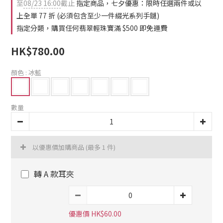
至
08/23 16:00
截止
指定商品，七夕優惠：限時任選兩件或以
上全單 77 折 (必須包含至少一件綴光系列手鏈)
指定分類，購買任何翡翠輕珠寶滿 $500 即免運費
HK$780.00
顏色
: 冰藍
數量
以優惠價加購商品
(最多 1 件)
轉 A 款耳夾
優惠價 HK$60.00