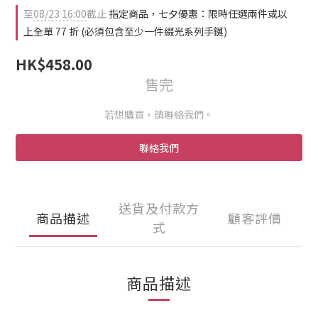
2
3
0
0
至
08/23 16:00
截止
指定商品，七夕優惠：限時任選兩件或以
1
2
0
1
上全單 77 折 (必須包含至少一件綴光系列手鏈)
0
HK$458.00
售完
若想購買，請聯絡我們。
聯絡我們
送貨及付款方
商品描述
顧客評價
式
商品描述