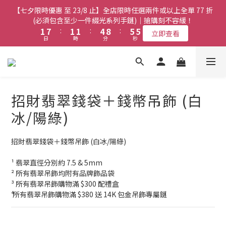
8
8
8
3
3
9
9
3
3
3
3
6
6
7
7
7
7
【七夕限時優惠 至 23/8 止】全店限時任選兩件或以上全單 77 折
【七夕限時優惠 至 23/8 止】全店限時任選兩件或以上全單 77 折
7
7
7
2
2
8
8
2
2
2
2
5
5
9
9
6
6
6
6
(必須包含至少一件綴光系列手鏈)｜搶購刻不容緩！
(必須包含至少一件綴光系列手鏈)｜搶購刻不容緩！
6
6
6
9
1
1
7
7
:
:
1
1
1
1
:
:
4
4
8
8
:
:
5
5
5
5
5
5
5
8
9
9
立即查看
立即查看
日
日
時
時
分
分
秒
秒
0
0
6
6
0
0
0
0
3
3
7
7
4
4
4
4
4
4
4
7
8
8
5
5
2
2
6
6
3
3
3
3
3
9
3
3
6
7
7
【七夕限時優惠 至 23/8 止】選購綴光系列頸鏈即送同系列手鏈 或
4
4
1
1
5
5
2
2
2
2
2
8
2
2
5
9
6
6
翡翠織皮手繩｜搶購刻不容緩！
3
3
0
0
4
4
1
1
1
1
1
7
:
1
1
:
4
8
:
5
5
立即查看
9
9
9
日
2
2
時
分
3
3
0
0
秒
0
0
0
6
0
0
3
7
4
4
8
8
8
招財翡翠錢袋＋錢幣吊飾 (白
1
1
2
2
5
2
6
3
3
7
7
7
0
0
1
1
【最新啟德帝盛酒店特別場】Jadery x Jin Bo Law 夏日翡翠珠寶
4
1
5
2
2
冰/陽綠)
6
6
6
9
0
0
3
0
4
1
1
學堂 | 現正接受報名
5
5
5
8
9
9
2
3
0
0
4
4
4
7
8
8
招財翡翠錢袋＋錢幣吊飾 (白冰/陽綠)
1
2
3
9
3
3
6
7
7
【七夕限時優惠 至 23/8 止】全店限時任選兩件或以上全單 77 折
0
1
2
8
2
2
5
9
6
6
(必須包含至少一件綴光系列手鏈)｜搶購刻不容緩！
¹ 翡翠直徑分別約 7.5 & 5mm
0
1
7
:
1
1
:
4
8
:
5
5
立即查看
² 所有翡翠吊飾均附有品牌飾品袋
日
時
分
秒
0
6
0
0
3
7
4
4
³ 所有翡翠吊飾購物滿 $300 配禮盒
5
2
6
3
3
⁴ 所有翡翠吊飾購物滿 $380 送 14K 包金吊飾專屬鏈
4
1
5
2
2
3
0
4
1
1