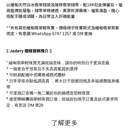
以緬甸天然白冰翡翠錢袋及陽綠翡翠錢幣，配14K包金彈簧扣。福
袋盈潤如凝脂，錢幣翠綠通透，寓意財源廣進、福氣滿盈，隨心
搭配手鏈或項鏈，為日常注入好運能量
**另有其他緬甸翡翠輕珠寶，價格視乎珠寶款式及緬甸翡翠質素
而定，有意請 WhatsApp 6747 1257 或 DM 查詢
Ξ Jadery 婚嫁首飾推介 Ξ
¹ 緬甸翡翠輕珠寶充滿祝福意味，讓你的特別日子更添意義
² 一個更合乎預算且不失高貴氣質的選擇
式
裙褂
或西式
婚
紗
³ 可輕易配襯中
⁴ 日常穿搭亦顯低調高貴 ，將大日子甜蜜回憶及幸福感覺隨身攜
帶
⁵ 可度身訂造獨一無二屬於你的婚禮造型輕珠寶
姊妹團
⁶ 接受
翡翠輕珠寶訂做，
祝福折扣視乎訂量及款式要求而
定，有意請 DM 查詢
了解更多