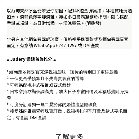
以緬甸天然冰藍翡翠迷你甜圈，配14K包金彈簧扣。冰種質地清透
如水，淡藍色澤寧靜淡雅，宛如冬日晨霜凝結於指間，隨心搭配
手鏈或項鏈，為日常增添一抹清涼靈氣。(隨機發)
**另有其他緬甸翡翠輕珠寶，價格視乎珠寶款式及緬甸翡翠質素
而定，有意請 WhatsApp 6747 1257 或 DM 查詢
Ξ Jadery 婚嫁首飾推介 Ξ
¹ 緬甸翡翠輕珠寶充滿祝福意味，讓你的特別日子更添意義
² 一個更合乎預算且不失高貴氣質的選擇
式
裙褂
或西式
婚
紗
³ 可輕易配襯中
⁴ 日常穿搭亦顯低調高貴 ，將大日子甜蜜回憶及幸福感覺隨身攜
帶
⁵ 可度身訂造獨一無二屬於你的婚禮造型輕珠寶
姊妹團
⁶ 接受
翡翠輕珠寶訂做，
祝福折扣視乎訂量及款式要求而
定，有意請 DM 查詢
了解更多