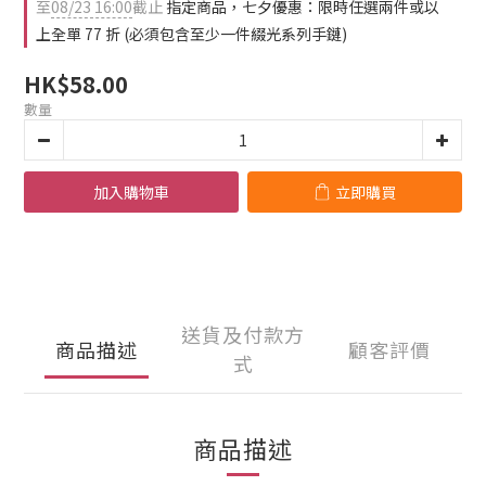
1
3
至
08/23 16:00
截止
指定商品，七夕優惠：限時任選兩件或以
0
2
上全單 77 折 (必須包含至少一件綴光系列手鏈)
1
0
HK$58.00
數量
加入購物車
立即購買
送貨及付款方
商品描述
顧客評價
式
商品描述