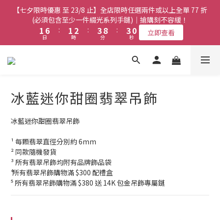
8
8
9
7
5
5
3
3
8
8
3
3
4
4
5
5
2
2
9
【七夕限時優惠 至 23/8 止】全店限時任選兩件或以上全單 77 折
【七夕限時優惠 至 23/8 止】全店限時任選兩件或以上全單 77 折
7
7
8
9
6
4
4
2
2
7
7
2
2
3
3
4
4
9
9
(必須包含至少一件綴光系列手鏈)｜搶購刻不容緩！
(必須包含至少一件綴光系列手鏈)｜搶購刻不容緩！
1
1
8
6
6
7
8
5
3
3
1
1
6
6
:
:
1
1
2
2
:
:
3
3
8
8
:
:
0
0
7
5
5
6
7
立即查看
立即查看
4
日
日
時
時
分
分
秒
秒
2
2
0
0
5
5
0
0
1
1
2
2
7
7
6
4
9
4
5
6
3
1
1
4
4
0
0
1
1
6
6
5
3
8
3
4
5
2
【七夕限時優惠 至 23/8 止】選購綴光系列頸鏈即送同系列手鏈 或
0
0
3
3
0
0
5
5
4
2
7
2
3
4
9
翡翠織皮手繩｜搶購刻不容緩！
1
9
2
2
4
4
3
1
6
:
1
2
:
3
8
:
0
立即查看
9
9
8
日
1
1
時
分
3
3
秒
2
0
5
0
1
2
7
8
8
9
7
冰藍迷你甜圈翡翠吊飾
0
0
2
2
1
4
0
1
6
9
7
7
8
9
6
1
1
【最新啟德帝盛酒店特別場】Jadery x Jin Bo Law 夏日翡翠珠寶
0
3
0
5
8
6
6
7
8
5
0
0
2
4
學堂 | 現正接受報名
冰藍迷你甜圈翡翠吊飾
7
5
5
6
7
4
1
3
6
4
9
4
5
6
3
0
2
¹ 每顆翡翠直徑分別約 6mm
5
3
8
3
4
5
2
【七夕限時優惠 至 23/8 止】全店限時任選兩件或以上全單 77 折
1
² 同款隨機發貨
4
2
7
2
3
4
9
(必須包含至少一件綴光系列手鏈)｜搶購刻不容緩！
1
0
³ 所有翡翠吊飾均附有品牌飾品袋
3
1
6
:
1
2
:
3
8
:
0
立即查看
⁴ 所有翡翠吊飾購物滿 $300 配禮盒
日
時
分
秒
2
0
5
0
1
2
7
⁵ 所有翡翠吊飾購物滿 $380 送 14K 包金吊飾專屬鏈
1
4
0
1
6
0
3
0
5
2
4