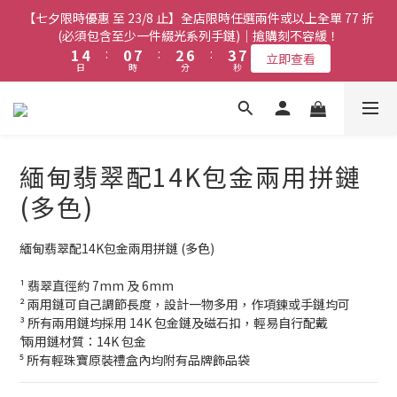
8
7
9
3
3
6
6
2
2
9
9
4
4
8
8
5
5
9
9
【七夕限時優惠 至 23/8 止】全店限時任選兩件或以上全單 77 折
【七夕限時優惠 至 23/8 止】全店限時任選兩件或以上全單 77 折
7
6
8
9
2
2
5
5
1
1
8
8
3
3
7
7
4
4
8
8
(必須包含至少一件綴光系列手鏈)｜搶購刻不容緩！
(必須包含至少一件綴光系列手鏈)｜搶購刻不容緩！
6
9
5
7
8
1
1
4
4
:
:
0
0
7
7
:
:
2
2
6
6
:
:
3
3
7
7
5
8
4
6
7
立即查看
立即查看
日
日
時
時
分
分
秒
秒
0
0
3
3
6
6
1
1
5
5
2
2
6
6
4
7
3
5
9
6
2
2
5
5
0
0
4
4
1
1
5
5
3
6
2
9
4
8
5
9
【七夕限時優惠 至 23/8 止】選購綴光系列頸鏈即送同系列手鏈 或
1
1
4
4
3
3
0
0
4
4
2
5
1
8
3
7
4
8
翡翠織皮手繩｜搶購刻不容緩！
9
0
0
3
3
2
2
3
3
1
4
:
0
7
:
2
6
:
3
7
立即查看
9
8
日
時
2
2
分
1
1
秒
2
2
0
3
6
1
5
2
6
8
7
9
緬甸翡翠配14K包金兩用拼鏈
1
1
0
0
1
1
2
5
0
4
1
5
7
6
8
9
0
0
0
0
【最新啟德帝盛酒店特別場】Jadery x Jin Bo Law 夏日翡翠珠寶
1
4
3
0
4
(多色)
6
9
5
7
8
0
3
2
3
學堂 | 現正接受報名
5
8
4
6
7
2
1
2
4
7
3
5
9
6
緬甸翡翠配14K包金兩用拼鏈 (多色)
1
0
1
3
6
2
9
4
8
5
9
【七夕限時優惠 至 23/8 止】全店限時任選兩件或以上全單 77 折
0
0
2
5
1
8
3
7
4
8
(必須包含至少一件綴光系列手鏈)｜搶購刻不容緩！
¹ 翡翠直徑約 7mm 及 6mm
1
4
:
0
7
:
2
6
:
3
7
立即查看
² 兩用鏈可自己調節長度，設計一物多用，作項鍊或手鏈均可
日
時
分
秒
0
3
6
1
5
2
6
³ 所有兩用鏈均採用 14K 包金鏈及磁石扣，輕易自行配戴
2
5
0
4
1
5
⁴ 兩用鏈材質：14K 包金
1
4
3
0
4
⁵ 所有輕珠寶原裝禮盒內均附有品牌飾品袋
0
3
2
3