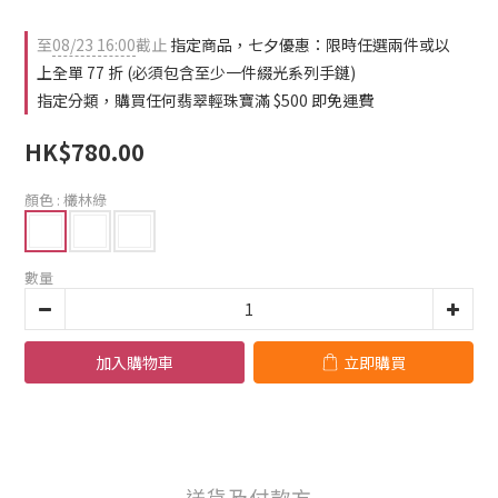
2
1
2
1
0
1
至
08/23 16:00
截止
指定商品，七夕優惠：限時任選兩件或以
0
0
上全單 77 折 (必須包含至少一件綴光系列手鏈)
指定分類，購買任何翡翠輕珠寶滿 $500 即免運費
HK$780.00
顏色
: 欉林綠
數量
加入購物車
立即購買
送貨及付款方