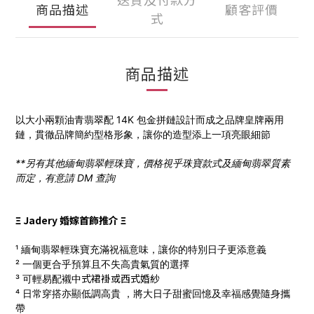
商品描述
顧客評價
式
商品描述
以大小兩顆油青
翡翠配 14K 包金拼鏈設計而成之品牌皇牌兩用
鏈，貫徹品牌簡約型格形象，讓你的造型添上一項亮眼細節
**另有其他緬甸翡翠輕珠寶，價格視乎珠寶款式及緬甸翡翠質素
而定，有意請 DM 查詢
Ξ Jadery 婚嫁首飾推介 Ξ
¹ 緬甸翡翠輕珠寶充滿祝福意味，讓你的特別日子更添意義
² 一個更合乎預算且不失高貴氣質的選擇
式
裙褂
或西式
婚
紗
³ 可輕易配襯中
⁴ 日常穿搭亦顯低調高貴 ，將大日子甜蜜回憶及幸福感覺隨身攜
帶