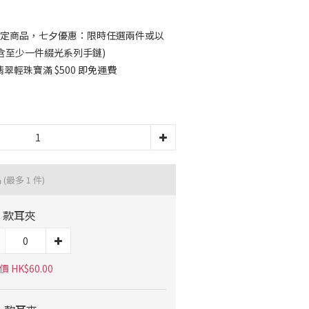
定商品，七夕優惠：限時任選兩件或以
須包含至少一件綴光系列手鏈)
輕珠寶滿 $500 即免運費
品
(最多 1 件)
A 款耳夾
 HK$60.00