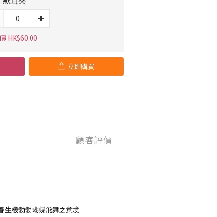
B 款耳夾
 HK$60.00
立即購買
顧客評價
初春生機勃勃蝴蝶飛舞之意境