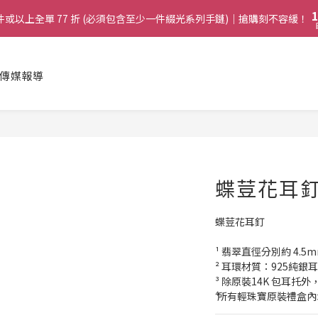
2
2
9
4
1
1
8
兩件或以上全單 77 折 (必須包含至少一件綴光系列手鏈)｜搶購刻不容緩！
兩件或以上全單 77 折 (必須包含至少一件綴光系列手鏈)｜搶購刻不容緩！
3
9
0
0
7
2
8
6
1
7
:
購綴光系列頸鏈即送同系列手鏈 或 翡翠織皮手繩｜搶購刻不容緩！
5
日
0
6
傳媒報導
4
5
啟德帝盛酒店特別場】Jadery x Jin Bo Law 夏日翡翠珠寶學堂 | 現正
3
4
2
3
1
兩件或以上全單 77 折 (必須包含至少一件綴光系列手鏈)｜搶購刻不容緩！
2
0
1
0
蝶荳花耳
蝶荳花耳釘
¹ 翡翠直徑分別約 4.5
² 耳環材質：925純銀
³ 除原裝14K 包耳
⁴ 所有輕珠寶原裝禮盒