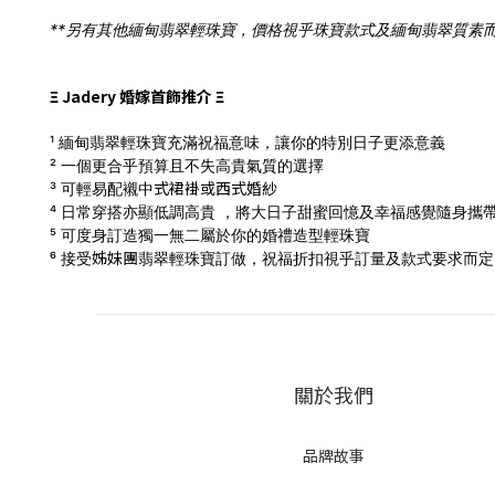
**另有其他緬甸翡翠輕珠寶，價格視乎珠寶款式及緬甸翡翠質素而
Ξ Jadery 婚嫁首飾推介 Ξ
¹ 緬甸翡翠輕珠寶充滿祝福意味，讓你的特別日子更添意義
² 一個更合乎預算且不失高貴氣質的選擇
式
裙褂
或西式
婚
紗
³ 可輕易配襯中
⁴ 日常穿搭亦顯低調高貴 ，將大日子甜蜜回憶及幸福感覺隨身攜
⁵ 可度身訂造獨一無二屬於你的婚禮造型輕珠寶
姊妹團
⁶ 接受
翡翠輕珠寶訂做，
祝福折扣視乎訂量及款式要求而定，
關於我們
品牌故事