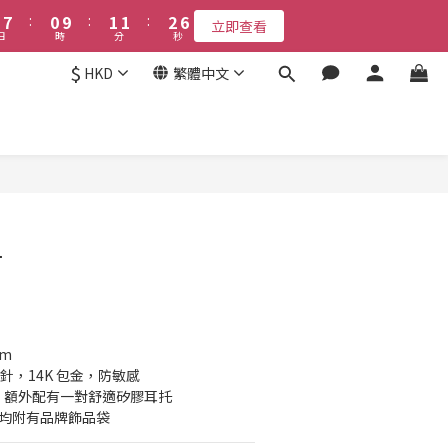
8
8
1
1
2
2
2
2
3
3
6
6
8
9
9
3
4
4
5
8
7
7
:
:
0
0
9
9
:
:
1
1
1
1
:
:
2
2
5
5
7
8
8
9
立即查看
立即查看
2
3
3
4
7
日
日
時
時
分
分
秒
秒
6
6
8
8
0
0
0
0
1
1
4
4
6
7
7
8
1
2
2
3
6
5
5
7
7
0
0
3
3
5
6
6
7
$
0
9
:
1
1
:
2
5
HKD
繁體中文
立即查看
4
4
6
6
2
2
4
5
5
6
9
時
分
秒
8
0
0
1
4
3
3
5
5
1
1
3
4
4
5
8
7
0
3
接受報名
2
2
4
4
0
0
9
2
3
3
4
7
6
2
1
1
3
3
8
1
2
2
3
6
5
1
0
0
2
2
7
:
0
9
:
1
1
:
2
5
4
0
立即查看
立即購買
日
時
分
秒
1
1
6
8
0
0
1
4
3
0
0
5
7
0
3
2
4
6
2
1
釘
3
5
1
0
2
4
0
1
3
0
2
1
mm
0
耳針，14K 包金，防敏感
托外，額外配有一對舒適矽膠耳托
內均附有品牌飾品袋