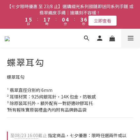
3
5
2
1
4
3
3
7
7
3
3
9
9
2
2
6
6
5
5
8
8
【七夕限時優惠 至 23/8 止】選購綴光系列頸鏈即送同系列手鏈 或
【七夕限時優惠 至 23/8 止】全店限時任選兩件或以上全單 77 折
2
4
1
0
3
2
2
6
6
2
2
8
8
1
1
5
5
4
4
7
7
(必須包含至少一件綴光系列手鏈)｜搶購刻不容緩！
翡翠織皮手繩｜搶購刻不容緩！
9
1
3
0
2
1
1
5
5
:
:
1
1
7
7
:
:
0
0
4
4
:
:
3
3
6
6
立即查看
立即查看
9
9
8
日
日
0
時
時
2
分
分
秒
秒
1
0
0
4
4
0
0
6
6
3
3
2
2
5
5
8
8
7
1
0
3
3
5
5
2
2
1
1
4
4
7
7
6
9
0
【最新啟德帝盛酒店特別場】Jadery x Jin Bo Law 夏日翡翠珠寶
2
2
4
4
1
1
0
0
3
3
6
6
5
9
8
1
1
3
3
0
0
2
2
學堂 | 現正接受報名
5
9
5
4
8
7
0
0
2
2
1
1
4
8
4
3
7
6
9
蝶翠耳勾
1
1
0
0
3
7
3
9
2
6
5
8
【七夕限時優惠 至 23/8 止】全店限時任選兩件或以上全單 77 折
0
0
2
6
2
8
1
5
4
7
(必須包含至少一件綴光系列手鏈)｜搶購刻不容緩！
1
5
:
1
7
:
0
4
:
3
6
蝶翠耳勾
立即查看
日
時
分
秒
0
4
0
6
3
2
5
¹ 翡翠直徑分別約 6mm
3
5
2
1
4
² 耳環材質：925純銀耳針，14K 包金，防敏感
2
4
1
0
3
³ 除原裝耳托外，額外配有一對舒適矽膠耳托
1
3
0
2
⁴ 所有輕珠寶原裝禮盒內均附有品牌飾品袋
0
2
1
1
0
0
至
08/23 16:00
截止
指定商品，七夕優惠：限時任選兩件或以