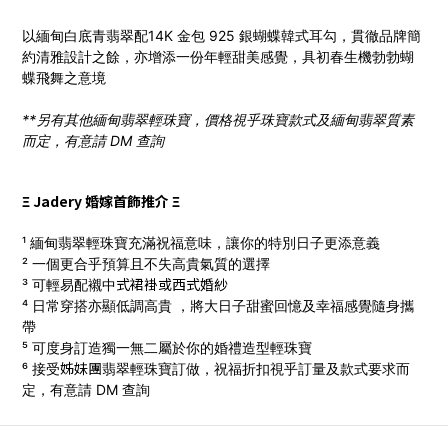
以緬甸白底青翡翠配14K 金包 925 銀蝴蝶韓式耳勾，貫徹品牌簡
約清雅設計之餘，亦增添一份年輕甜美感覺，具初春生機勃勃蝴
蝶飛舞之意境
**另有其他緬甸翡翠輕珠寶，價格視乎珠寶款式及緬甸翡翠質素
而定，有意請 DM 查詢
Ξ Jadery 婚嫁首飾推介 Ξ
¹ 緬甸翡翠輕珠寶充滿祝福意味，讓你的特別日子更添意義
² 一個更合乎預算且不失高貴氣質的選擇
式
裙褂
或西式
婚
紗
³ 可輕易配襯中
⁴ 日常穿搭亦顯低調高貴 ，將大日子甜蜜回憶及幸福感覺隨身攜
帶
⁵ 可度身訂造獨一無二屬於你的婚禮造型輕珠寶
姊妹團
⁶ 接受
翡翠輕珠寶訂做，
祝福折扣視乎訂量及款式要求而
定，有意請 DM 查詢