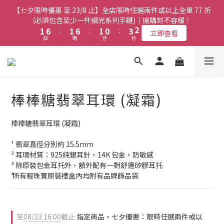
8
8
8
7
8
3
3
8
8
3
3
8
8
3
3
2
2
5
5
3
3
【七夕限時優惠 至 23/8 止】全店限時任選兩件或以上全單 77 折
【七夕限時優惠 至 23/8 止】全店限時任選兩件或以上全單 77 折
7
7
7
6
9
7
2
2
7
7
2
2
7
7
2
2
1
1
4
4
2
2
(必須包含至少一件綴光系列手鏈)｜搶購刻不容緩！
(必須包含至少一件綴光系列手鏈)｜搶購刻不容緩！
6
6
6
5
8
6
1
1
6
6
:
:
1
1
6
6
:
:
1
1
0
0
:
:
3
3
1
1
5
5
5
4
7
5
立即查看
立即查看
日
日
時
時
分
分
秒
秒
0
0
5
5
0
0
5
5
0
0
2
2
0
0
4
9
4
9
4
3
6
4
4
4
4
4
1
1
3
8
3
8
3
2
5
3
【七夕限時優惠 至 23/8 止】選購綴光系列頸鏈即送同系列手鏈 或
3
3
3
3
0
0
2
7
2
7
2
1
4
2
翡翠織皮手繩｜搶購刻不容緩！
9
2
2
2
2
1
6
:
1
6
:
1
0
:
3
1
立即查看
9
9
9
8
9
日
1
1
時
1
1
分
秒
0
5
0
5
0
2
0
8
8
8
7
8
棒棒糖翡翠耳環 (凝霜)
0
0
0
0
4
4
1
7
7
7
6
9
7
【最新啟德帝盛酒店特別場】Jadery x Jin Bo Law 夏日翡翠珠寶
3
3
0
6
6
6
5
8
6
2
2
學堂 | 現正接受報名
棒棒糖翡翠耳環 (凝霜)
5
5
5
4
7
5
1
1
4
9
4
9
4
3
6
4
0
0
¹ 翡翠直徑分別約 15.5mm
3
8
3
8
3
2
5
3
【七夕限時優惠 至 23/8 止】全店限時任選兩件或以上全單 77 折
² 耳環材質：925純銀耳針，14K 包金，防敏感
2
7
2
7
2
1
4
2
(必須包含至少一件綴光系列手鏈)｜搶購刻不容緩！
³ 除原裝包金耳托外，額外配有一對舒適矽膠耳托
1
6
:
1
6
:
1
0
:
3
1
立即查看
⁴ 所有輕珠寶原裝禮盒內均附有品牌飾品袋
日
時
分
秒
0
5
0
5
0
2
0
4
4
1
3
3
0
2
2
至
08/23 16:00
截止
指定商品，七夕優惠：限時任選兩件或以