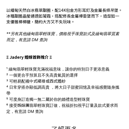
以緬甸天然白冰翡翠甜圈，配14K包金方形耳釘及金屬長條吊墜。
冰種甜圈晶瑩通透如凝霜，搭配修長金屬棒垂墜而下，造型如一
支優雅棒棒糖，簡約大方又不失玩味。
**另有其他緬甸翡翠輕珠寶，價格視乎珠寶款式及緬甸翡翠質素
而定，有意請 DM 查詢
Ξ Jadery 婚嫁首飾推介 Ξ
¹ 緬甸翡翠輕珠寶充滿祝福意味，讓你的特別日子更添意義
² 一個更合乎預算且不失高貴氣質的選擇
式
裙褂
或西式
婚
紗
³ 可輕易配襯中
⁴ 日常穿搭亦顯低調高貴 ，將大日子甜蜜回憶及幸福感覺隨身攜
帶
⁵ 可度身訂造獨一無二屬於你的婚禮造型輕珠寶
姊妹團
⁶ 接受
翡翠輕珠寶訂做，
祝福折扣視乎訂量及款式要求而
定，有意請 DM 查詢
了解更多