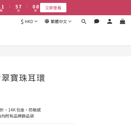
2
7
2
2
6
2
8
6
1
8
9
1
9
4
3
5
6
6
6
5
1
6
1
:
:
1
5
1
7
:
:
5
0
7
8
:
0
8
立即查看
立即查看
3
2
4
5
5
5
9
4
日
時
時
分
分
秒
秒
0
5
0
0
4
0
6
4
6
7
7
2
1
3
4
9
4
4
8
3
4
3
5
3
5
6
6
$
HKD
繁體中文
接受報名
1
0
2
3
8
3
3
7
9
2
3
2
4
2
4
5
5
0
1
2
7
2
2
6
8
1
9
2
1
3
1
3
4
4
0
1
6
:
1
1
:
5
7
:
0
8
1
0
2
0
2
3
3
立即查看
日
時
分
秒
0
5
0
0
4
6
7
0
1
1
2
2
4
3
5
6
0
0
1
1
3
2
4
5
0
0
2
1
3
4
1
0
2
3
翡翠寶珠耳環
0
1
2
0
1
0
m
耳針，14K 包金，防敏感
內均附有品牌飾品袋