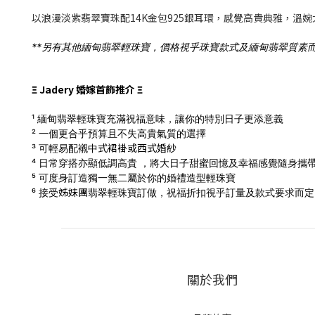
以浪漫淡紫翡翠寶珠配14K金包
925銀
耳環，感覺高貴典雅，溫婉
**另有其他緬甸翡翠輕珠寶，價格視乎珠寶款式及緬甸翡翠質素而
Ξ Jadery 婚嫁首飾推介 Ξ
¹ 緬甸翡翠輕珠寶充滿祝福意味，讓你的特別日子更添意義
² 一個更合乎預算且不失高貴氣質的選擇
式
裙褂
或西式
婚
紗
³ 可輕易配襯中
⁴ 日常穿搭亦顯低調高貴 ，將大日子甜蜜回憶及幸福感覺隨身攜
⁵ 可度身訂造獨一無二屬於你的婚禮造型輕珠寶
姊妹團
⁶ 接受
翡翠輕珠寶訂做，
祝福折扣視乎訂量及款式要求而定，
關於我們