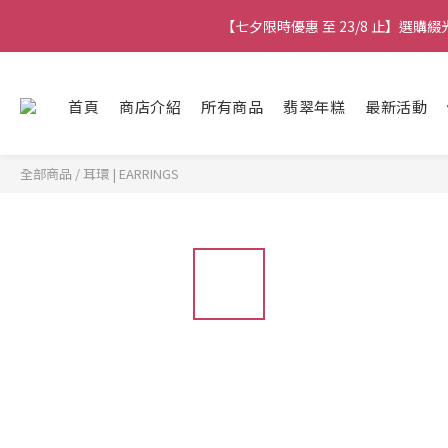
【七夕限時優惠 至 23/8 止】全店限時任選
【七夕限時優惠 至 23/8 止】選
【最新
首頁
商店介紹
所有商品
翡翠年糕
最新活動
【七夕限時優惠 至 23/8 止】全店限時任選
全部商品
/
耳環 | EARRINGS