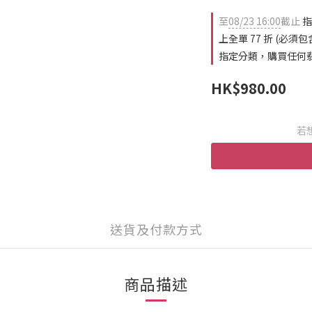
至
08/23 16:00
截止
指
上全單 77 折 (必
指定分類，購買任何翡翠
HK$980.00
若
送貨及付款方式
商品描述