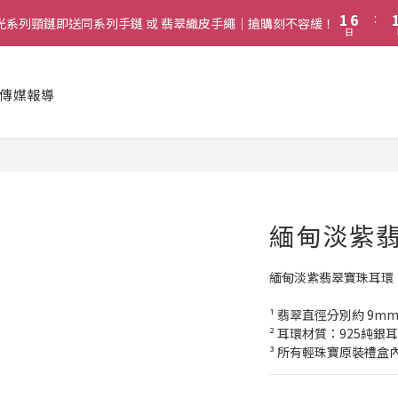
2
7
2
6
1
6
:
1
兩件或以上全單 77 折 (必須包含至少一件綴光系列手鏈)｜搶購刻不容緩！
購綴光系列頸鏈即送同系列手鏈 或 翡翠織皮手繩｜搶購刻不容緩！
5
日
0
5
0
4
4
啟德帝盛酒店特別場】Jadery x Jin Bo Law 夏日翡翠珠寶學堂 | 現正
3
3
2
傳媒報導
2
1
兩件或以上全單 77 折 (必須包含至少一件綴光系列手鏈)｜搶購刻不容緩！
1
0
0
緬甸淡紫
緬甸淡紫翡翠寶珠耳環
¹ 翡翠直徑分別約 9m
² 耳環材質：925純銀
³ 所有輕珠寶原裝禮盒