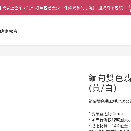
2
1
8
兩件或以上全單 77 折 (必須包含至少一件綴光系列手鏈)｜搶購刻不容緩！
3
9
1
0
7
兩件或以上全單 77 折 (必須包含至少一件綴光系列手鏈)｜搶購刻不容緩！
2
8
0
6
1
7
:
購綴光系列頸鏈即送同系列手鏈 或 翡翠織皮手繩｜搶購刻不容緩！
5
日
0
6
4
5
傳媒報導
啟德帝盛酒店特別場】Jadery x Jin Bo Law 夏日翡翠珠寶學堂 | 現正
3
4
2
3
1
兩件或以上全單 77 折 (必須包含至少一件綴光系列手鏈)｜搶購刻不容緩！
2
0
1
0
緬甸雙色
(黃/白)
緬甸雙色翡翠拼珍珠米線戒
¹ 翡翠直徑約 4mm
² 可自行調較線戒圈大
³ 戒指材質：14K 包金