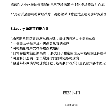
線戒
以大小兩顆
緬甸
翡翠配巴洛克珍珠米拼 14K 包金珠設計而成
**另有其他緬甸翡翠輕珠寶，價格視乎珠寶款式及緬甸翡翠質素而
Ξ Jadery 婚嫁首飾推介 Ξ
¹ 緬甸翡翠輕珠寶充滿祝福意味，讓你的特別日子更添意義
² 一個更合乎預算且不失高貴氣質的選擇
式
裙褂
或西式
婚
紗
³ 可輕易配襯中
⁴ 日常穿搭亦顯低調高貴 ，將大日子甜蜜回憶及幸福感覺隨身攜
⁵ 可度身訂造獨一無二屬於你的婚禮造型輕珠寶
姊妹團
⁶ 接受
翡翠輕珠寶訂做，
祝福折扣視乎訂量及款式要求而定，
關於我們
品牌故事