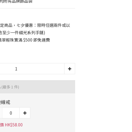
內均附有品牌飾品袋
定商品，七夕優惠：限時任選兩件或以
須包含至少一件綴光系列手鏈)
輕珠寶滿 $500 即免運費
品
(最多 1 件)
鏈線戒
 HK$58.00