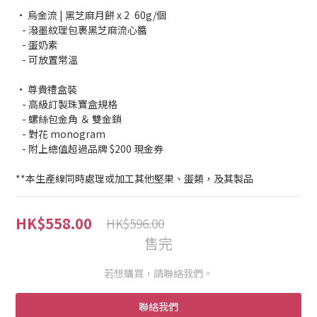
0
3
4
2
3
• 烏金流 | 黑芝麻月餅 x 2	60g/個
   - 潑墨紋理包裹黑芝麻流心醬
1
2
   - 蛋奶素
0
1
   - 可放置常溫
0
• 尊貴禮盒裝
   - 高級訂製珠寶盒規格
   - 螺絲包金角 ＆ 雙金鎖
   - 對花 monogram
   - 附上總值超過品牌 $200 現金券
**本生產線同時處理或加工其他堅果、蛋類，及其製品
HK$558.00
HK$596.00
售完
若想購買，請聯絡我們。
聯絡我們