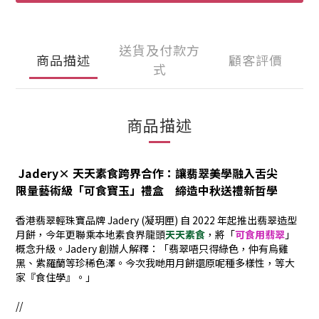
送貨及付款方
商品描述
顧客評價
式
商品描述
Jadery×
天天素
食
跨界合作：讓翡翠美學融入舌尖
限量藝術級
「可食寶玉」
禮盒 締造中秋送禮新哲學
香港翡翠輕珠寶品牌
Jadery (
凝玥匣)
自
2022
年起推出翡翠造型
月餅，今年更聯乘本地素食界龍頭
天天素食
，將「
可食用翡翠
」
概念升級。
Jadery
創辦人解釋：「翡翠唔只得綠色，仲有烏雞
黑、紫羅蘭等珍稀色澤。今次我哋用月餅還原呢種多樣性，等大
家『食住學』。」
//