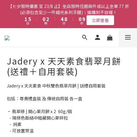
8
7
9
7
3
3
7
7
2
2
4
4
6
6
2
2
【七夕限時優惠 至 23/8 止】全店限時任選兩件或以上全單 77 折
【七夕限時優惠 至 23/8 止】全店限時任選兩件或以上全單 77 折
7
6
8
6
2
2
6
6
1
1
3
3
5
5
9
9
1
1
(必須包含至少一件綴光系列手鏈)｜搶購刻不容緩！
(必須包含至少一件綴光系列手鏈)｜搶購刻不容緩！
6
5
7
9
5
1
1
5
5
:
:
0
0
2
2
:
:
4
4
8
8
:
:
0
0
9
9
5
9
4
6
8
4
立即查看
立即查看
日
日
時
時
分
分
秒
秒
0
0
4
4
1
1
3
3
7
7
8
8
4
8
3
5
7
3
3
3
0
0
2
2
6
6
7
7
3
7
2
4
6
2
【七夕限時優惠 至 23/8 止】選購綴光系列頸鏈即送同系列手鏈 或
2
2
1
1
5
5
6
6
2
6
1
3
5
9
1
翡翠織皮手繩｜搶購刻不容緩！
9
9
1
1
0
0
4
4
5
5
1
5
:
0
2
:
4
8
:
0
9
立即查看
9
8
8
日
0
0
時
分
3
3
秒
4
4
0
4
1
3
7
8
8
7
9
7
Jadery x 天天素食翡翠月餅
2
2
3
3
3
0
2
6
7
7
6
8
6
1
1
2
2
【最新啟德帝盛酒店特別場】Jadery x Jin Bo Law 夏日翡翠珠寶
2
1
5
6
(送禮＋自用套裝)
6
5
7
9
5
0
0
1
1
1
0
4
5
學堂 | 現正接受報名
5
9
4
6
8
4
0
0
0
3
4
4
8
3
5
7
3
Jadery x 天天素食 中秋雙色翡翠月餅 | 送禮自用套裝
2
3
3
7
2
4
6
2
【七夕限時優惠 至 23/8 止】全店限時任選兩件或以上全單 77 折
1
2
2
6
1
3
5
9
1
(必須包含至少一件綴光系列手鏈)｜搶購刻不容緩！
包括：尊貴禮盒裝 及 傳統自用裝 各一盒
0
1
1
5
:
0
2
:
4
8
:
0
9
立即查看
0
日
時
分
秒
0
4
1
3
7
8
• 翡翠綠 | 開心果月餅 x 2	60g/個
3
0
2
6
7
   - 陽綠色脈絡中暗藏開心果碎粒
2
1
5
6
   -  純素
1
0
4
5
   - 可放置常溫