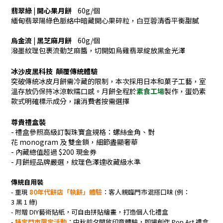
翡翠綠 | 開心果月餅
60g/
個
緬甸翡翠陽綠色脈絡中暗藏開心果碎粒，白豆蓉清香平衡甜膩
烏金流 | 黑芝麻月餅
60g/
個
潑墨紋理包裹流動芝麻醬，切開如烏雞翡翠綻放黑金光澤
冰沙皮黑科技
顛覆傳統體驗
突破傳統冰皮月餅需冷藏的限制，本次採用
日本和菓子工藝
，室
溫存放仍保持冰涼軟糯口感。
月餅全程於
素食工場
製作，蛋奶素
款式明確標示成分，讓消費者按需選擇
尊貴禮盒裝
-
禮盒參照高級訂製珠寶盒規格：
螺絲金角
、
對
花
monogram
及
雙金鎖，
細節盡顯奢華
-
內藏
總值超過 $200
現金券
-
月餅經品牌嚴選，紋理色澤達收藏級水準
傳統自用裝
-
重現
80
年代餅店「執餅」體驗
：
客人親臨門市混搭口味 (例：
3
黑
1
綠)
-
附贈
DIY
藝術貼紙，
可自由拼貼繪畫
，打造個人化禮盒
-
特定門市限定活動
：中秋前夕開放
印章體驗
，即場創作
Pop Art
禮盒