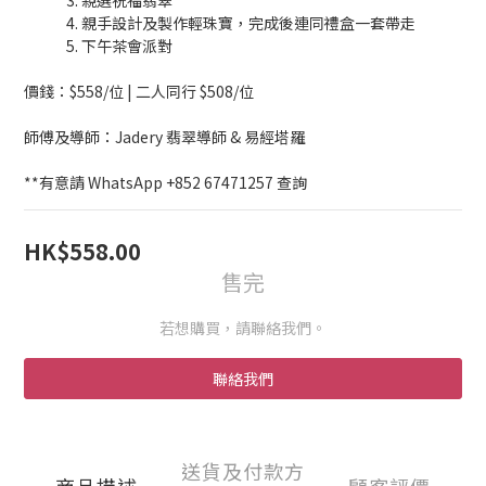
0
2
0
4
2
             3. 親選祝福翡翠
1
3
1
             4. 親手設計及製作輕珠寶，完成後連同禮盒一套帶走
             5. 下午茶會派對
0
2
0
1
價錢：$558/位 | 二人同行 $508/位
0
師傅及導師：Jadery 翡翠導師 & 易經塔羅
**有意請 WhatsApp +852 67471257 查詢
HK$558.00
售完
若想購買，請聯絡我們。
聯絡我們
送貨及付款方
商品描述
顧客評價