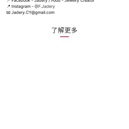
📍 Facebook - Jadery / Food - Jewelry Creator
📍 Instagram -
@F.Jadery
📧 Jadery.CY@gmail.com
了解更多