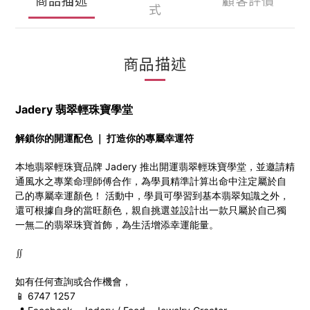
式
商品描述
Jadery 翡翠輕珠寶學堂
解鎖你的開運配色 ｜ 打造你的專屬幸運符
本地翡翠輕珠寶品牌 Jadery 推出開運翡翠輕珠寶學堂，並邀請精
通風水之專業命理師傅合作，為學員精準計算出命中注定屬於自
己的專屬幸運顏色！ 活動中，
學員
可學習到基本翡翠知識之外，
還可根據自身的當旺顏色，親自挑選並設計出一款只屬於自己獨
一無二的翡翠珠寶首飾，為生活增添幸運能量。
∬
如有任何查詢或合作機會，
📱 6747 1257