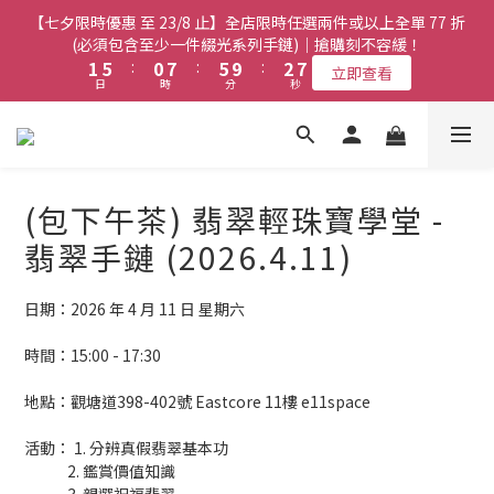
8
7
9
3
3
7
7
2
2
9
9
7
7
4
4
9
9
【七夕限時優惠 至 23/8 止】全店限時任選兩件或以上全單 77 折
【七夕限時優惠 至 23/8 止】全店限時任選兩件或以上全單 77 折
7
6
8
2
2
6
6
1
1
8
8
6
6
3
3
8
8
(必須包含至少一件綴光系列手鏈)｜搶購刻不容緩！
(必須包含至少一件綴光系列手鏈)｜搶購刻不容緩！
6
5
7
1
1
5
5
:
:
0
0
7
7
:
:
5
5
9
9
:
:
2
2
7
7
5
9
4
9
6
立即查看
立即查看
日
日
時
時
分
分
秒
秒
0
0
4
4
6
6
4
4
8
8
1
1
6
6
4
8
3
8
5
3
3
5
5
3
3
7
7
0
0
5
5
3
7
2
9
7
4
9
【七夕限時優惠 至 23/8 止】選購綴光系列頸鏈即送同系列手鏈 或
2
2
4
4
2
2
6
6
4
4
2
6
1
8
6
3
8
翡翠織皮手繩｜搶購刻不容緩！
9
1
1
3
3
1
1
5
5
3
3
1
5
:
0
7
:
5
9
:
2
7
立即查看
9
8
日
0
0
時
2
2
0
0
分
4
4
秒
2
2
0
4
6
4
8
1
6
8
7
9
(包下午茶) 翡翠輕珠寶學堂 -
1
1
3
3
1
1
3
5
3
7
0
5
7
6
8
0
0
2
2
0
0
【最新啟德帝盛酒店特別場】Jadery x Jin Bo Law 夏日翡翠珠寶
2
4
2
6
4
翡翠手鏈 (2026.4.11)
6
5
7
1
1
1
3
1
5
3
學堂 | 現正接受報名
5
9
4
9
6
0
0
0
2
0
4
2
4
8
3
8
5
日期：2026 年 4 月 11 日 星期六
1
3
1
3
7
2
9
7
4
9
【七夕限時優惠 至 23/8 止】全店限時任選兩件或以上全單 77 折
0
2
0
2
6
1
8
6
3
8
(必須包含至少一件綴光系列手鏈)｜搶購刻不容緩！
時間：15:00 - 17:30
1
1
5
:
0
7
:
5
9
:
2
7
立即查看
0
日
時
分
秒
0
4
6
4
8
1
6
地點：觀塘道398-402號 Eastcore 11樓 e11space
3
5
3
7
0
5
2
4
2
6
4
活動： 1. 分辨真假翡翠基本功
1
3
1
5
3
             2. 鑑賞價值知識