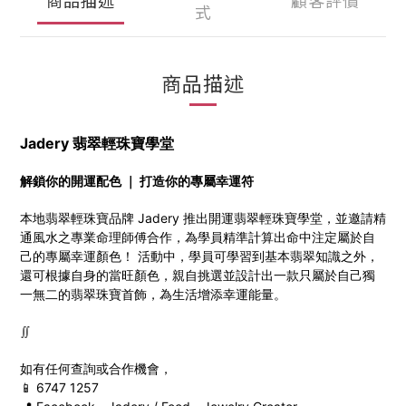
式
商品描述
Jadery 翡翠輕珠寶學堂
解鎖你的開運配色 ｜ 打造你的專屬幸運符
本地翡翠輕珠寶品牌 Jadery 推出開運翡翠輕珠寶學堂，並邀請精
通風水之專業命理師傅合作，為學員精準計算出命中注定屬於自
己的專屬幸運顏色！ 活動中，
學員
可學習到基本翡翠知識之外，
還可根據自身的當旺顏色，親自挑選並設計出一款只屬於自己獨
一無二的翡翠珠寶首飾，為生活增添幸運能量。
∬
如有任何查詢或合作機會，
📱 6747 1257