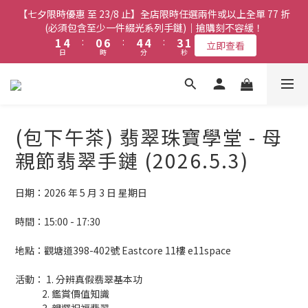
8
7
8
3
3
6
6
2
2
8
8
6
6
6
6
5
5
3
3
【七夕限時優惠 至 23/8 止】全店限時任選兩件或以上全單 77 折
【七夕限時優惠 至 23/8 止】全店限時任選兩件或以上全單 77 折
7
6
9
7
2
2
5
5
1
1
7
7
5
5
5
5
4
4
2
2
(必須包含至少一件綴光系列手鏈)｜搶購刻不容緩！
(必須包含至少一件綴光系列手鏈)｜搶購刻不容緩！
6
9
5
9
9
8
6
1
1
4
4
:
:
0
0
6
6
:
:
4
4
4
4
:
:
3
3
1
1
5
8
4
8
8
7
5
立即查看
立即查看
日
日
時
時
分
分
秒
秒
0
0
3
3
5
5
3
3
3
3
2
2
0
0
4
7
3
9
7
7
6
4
2
2
4
4
2
2
2
2
1
1
3
6
2
8
6
6
5
3
【七夕限時優惠 至 23/8 止】選購綴光系列頸鏈即送同系列手鏈 或
1
1
3
3
1
1
1
1
0
0
2
5
1
7
5
5
4
2
翡翠織皮手繩｜搶購刻不容緩！
9
0
0
2
2
0
0
0
0
1
4
:
0
6
:
4
4
:
3
1
立即查看
9
8
9
日
時
1
1
分
秒
0
3
5
3
3
2
0
8
7
8
(包下午茶) 翡翠珠寶學堂 - 母
0
0
2
4
2
2
1
7
6
9
7
【最新啟德帝盛酒店特別場】Jadery x Jin Bo Law 夏日翡翠珠寶
1
3
1
1
0
親節翡翠手鏈 (2026.5.3)
6
9
5
9
9
8
6
0
2
0
0
學堂 | 現正接受報名
5
8
4
8
8
7
5
1
4
7
3
9
7
7
6
4
日期：2026 年 5 月 3 日 星期日
0
3
6
2
8
6
6
5
3
【七夕限時優惠 至 23/8 止】全店限時任選兩件或以上全單 77 折
2
5
1
7
5
5
4
2
(必須包含至少一件綴光系列手鏈)｜搶購刻不容緩！
時間：15:00 - 17:30
1
4
:
0
6
:
4
4
:
3
1
立即查看
日
時
分
秒
0
3
5
3
3
2
0
地點：觀塘道398-402號 Eastcore 11樓 e11space
2
4
2
2
1
1
3
1
1
0
活動： 1. 分辨真假翡翠基本功
0
2
0
0
             2. 鑑賞價值知識