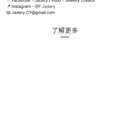
📍 Facebook - Jadery / Food - Jewelry Creator
📍 Instagram -
@F.Jadery
📧 Jadery.CY@gmail.com
了解更多