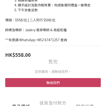
1
             3. 親選祝福翡翠
0
             4. 親手設計及製作輕珠寶，完成後連同禮盒一套帶走
             5. 下午茶會派對
價錢：$558/位 | 二人同行 $508/位
師傅及導師：Jadery 翡翠導師 & 易經塔羅
**有意請 WhatsApp +852 67471257 查詢
HK$558.00
售完
若想購買，請聯絡我們。
聯絡我們
送貨及付款方
商品描述
顧客評價