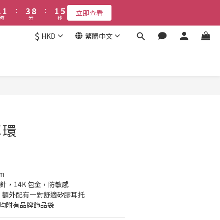
2
6
2
2
4
2
9
4
2
9
2
3
5
5
3
1
6
6
6
8
6
1
5
1
:
:
1
3
1
8
:
:
3
1
8
:
1
2
9
立即查看
立即查看
4
4
2
0
5
9
5
5
7
5
日
時
時
分
分
秒
秒
0
4
0
0
2
0
7
2
0
7
0
1
8
3
3
1
4
8
4
4
6
4
3
1
6
1
6
0
7
$
HKD
繁體中文
2
2
接受報名
0
3
7
3
3
5
3
2
0
5
0
5
6
1
1
2
6
2
2
4
9
2
1
4
4
5
0
0
1
5
:
1
1
:
3
8
:
1
0
3
3
立即查看
4
日
時
分
秒
0
4
0
0
2
7
0
2
2
3
3
1
6
1
1
2
立即購買
2
0
5
0
0
1
1
4
0
0
3
⽿環
2
1
0
m
耳針，14K 包金，防敏感
托外，額外配有一對舒適矽膠耳托
內均附有品牌飾品袋