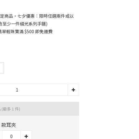
定商品，七夕優惠：限時任選兩件或以
須包含至少一件綴光系列手鏈)
輕珠寶滿 $500 即免運費
品
(最多 1 件)
A 款耳夾