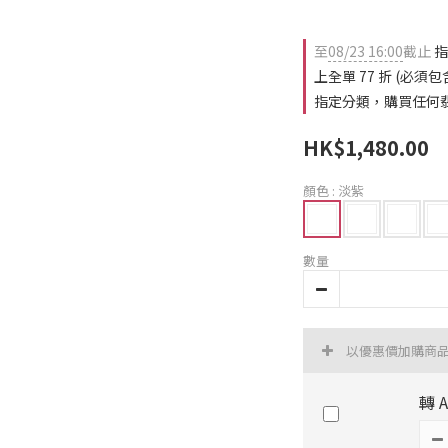
至
08/23 16:00
截止
指
上全單 77 折 (必
指定分類，購買任何翡翠
HK$1,480.00
顏色
: 淡紫
數量
以優惠價加購商
轉 