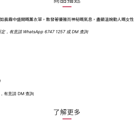
宛如晨霧中盛開嘅薰⾐草，散發著優雅⽽神秘嘅氣息，盡顯溫婉動⼈嘅⼥
 WhatsApp 6747 1257 或 DM 查詢
帶
有意請 DM 查詢
了解更多