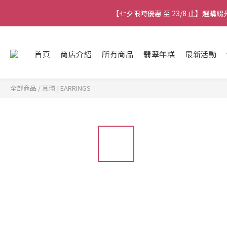
【七夕限時優惠 至 23/8 止】全店限時任選
【七夕限時優惠 至 23/8 止】選
【最新
首頁
商店介紹
所有商品
翡翠年糕
最新活動
【七夕限時優惠 至 23/8 止】全店限時任選
全部商品
/
耳環 | EARRINGS