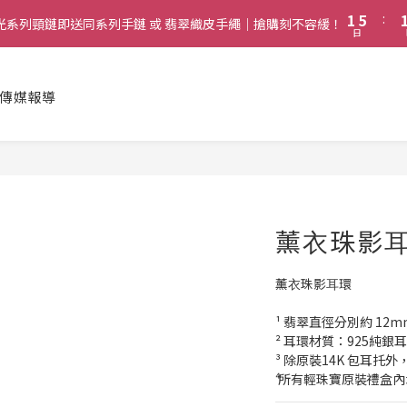
2
6
2
6
1
5
:
1
兩件或以上全單 77 折 (必須包含至少一件綴光系列手鏈)｜搶購刻不容緩！
購綴光系列頸鏈即送同系列手鏈 或 翡翠織皮手繩｜搶購刻不容緩！
5
日
0
4
0
4
3
啟德帝盛酒店特別場】Jadery x Jin Bo Law 夏日翡翠珠寶學堂 | 現正
3
2
2
傳媒報導
1
1
兩件或以上全單 77 折 (必須包含至少一件綴光系列手鏈)｜搶購刻不容緩！
0
0
薰⾐珠影
薰⾐珠影⽿環
¹ 翡翠直徑分別約 12m
² 耳環材質：925純銀
³ 除原裝14K 包耳
⁴ 所有輕珠寶原裝禮盒