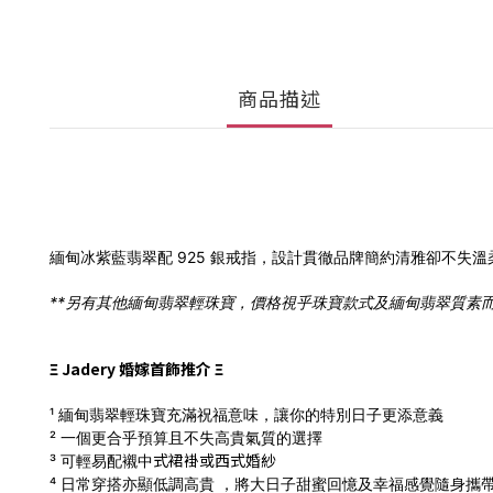
商品描述
緬甸冰紫藍翡翠配 925 銀戒指，
設計貫徹品牌簡約清雅卻不失溫
**另有其他緬甸翡翠輕珠寶，價格視乎珠寶款式及緬甸翡翠質素而定，有意請
Ξ Jadery 婚嫁首飾推介 Ξ
¹ 緬甸翡翠輕珠寶充滿祝福意味，讓你的特別日子更添意義
² 一個更合乎預算且不失高貴氣質的選擇
式
裙褂
或西式
婚
紗
³ 可輕易配襯中
⁴ 日常穿搭亦顯低調高貴 ，將大日子甜蜜回憶及幸福感覺隨身攜