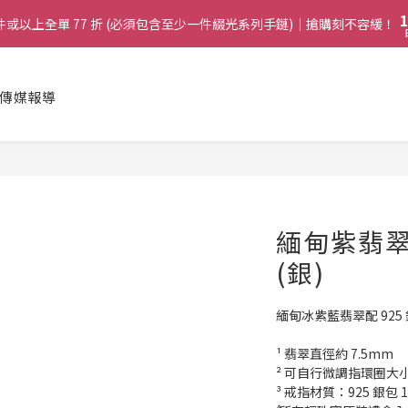
2
2
9
4
7
1
1
8
兩件或以上全單 77 折 (必須包含至少一件綴光系列手鏈)｜搶購刻不容緩！
兩件或以上全單 77 折 (必須包含至少一件綴光系列手鏈)｜搶購刻不容緩！
3
6
0
0
7
2
5
6
1
4
:
購綴光系列頸鏈即送同系列手鏈 或 翡翠織皮手繩｜搶購刻不容緩！
5
日
0
3
傳媒報導
4
2
啟德帝盛酒店特別場】Jadery x Jin Bo Law 夏日翡翠珠寶學堂 | 現正
3
1
2
0
1
兩件或以上全單 77 折 (必須包含至少一件綴光系列手鏈)｜搶購刻不容緩！
0
緬甸紫翡翠
(銀)
緬甸冰紫藍翡翠配 925 
¹ 翡翠直徑約 7.5mm
² 可自行微調指環圈大
³ 戒指材質：925 銀包 1