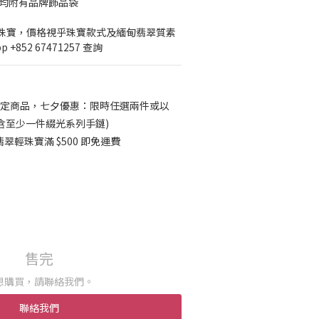
內均附有品牌飾品袋
輕珠寶，價格視乎珠寶款式及緬甸翡翠質素
+852 67471257 查詢
定商品，七夕優惠：限時任選兩件或以
須包含至少一件綴光系列手鏈)
輕珠寶滿 $500 即免運費
售完
想購買，請聯絡我們。
聯絡我們