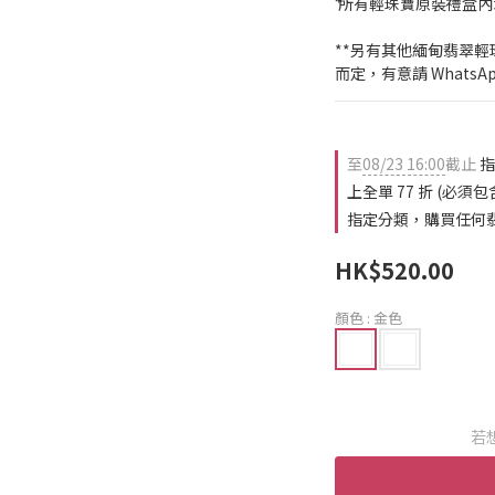
⁴ 所有輕珠寶原裝禮盒
**另有其他緬甸翡翠
而定，有意請 WhatsApp 
至
08/23 16:00
截止
指
上全單 77 折 (必
指定分類，購買任何翡翠
HK$520.00
顏色
: 金色
若