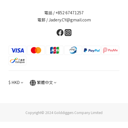
電話 / +852 67471257
電郵 / Jadery.CY@gmail.com
$
HKD
繁體中文
Copyright© 2024 Golddiggers Company Limited