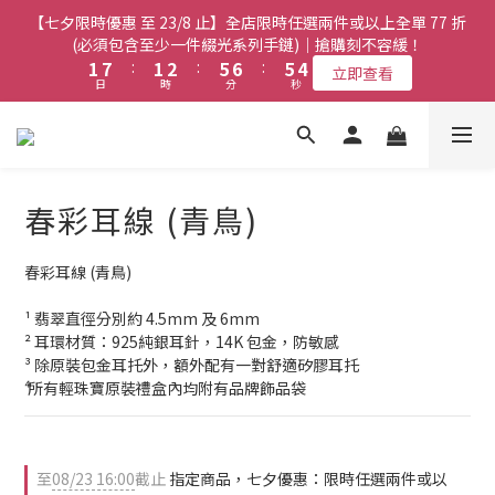
8
8
9
3
3
9
9
3
3
4
4
7
7
8
8
7
7
6
6
【七夕限時優惠 至 23/8 止】全店限時任選兩件或以上全單 77 折
【七夕限時優惠 至 23/8 止】全店限時任選兩件或以上全單 77 折
7
7
8
2
2
8
8
2
2
3
3
6
6
7
7
6
6
5
5
(必須包含至少一件綴光系列手鏈)｜搶購刻不容緩！
(必須包含至少一件綴光系列手鏈)｜搶購刻不容緩！
6
6
7
9
1
1
7
7
:
:
1
1
2
2
:
:
5
5
6
6
:
:
5
5
4
4
5
5
6
9
9
8
立即查看
立即查看
日
日
時
時
分
分
秒
秒
0
0
6
6
0
0
1
1
4
4
5
5
4
4
3
3
4
4
5
8
9
8
7
5
5
0
0
3
3
4
4
3
3
2
2
3
9
3
4
7
8
7
6
【七夕限時優惠 至 23/8 止】選購綴光系列頸鏈即送同系列手鏈 或
4
4
2
2
3
3
2
2
1
1
2
8
2
3
6
7
6
5
翡翠織皮手繩｜搶購刻不容緩！
3
3
1
1
2
2
1
1
0
0
1
7
:
1
2
:
5
6
:
5
4
立即查看
9
9
日
2
2
時
0
0
分
1
1
0
0
秒
0
6
0
1
4
5
4
3
8
8
9
春彩耳線 (青鳥)
1
1
0
0
5
0
3
4
3
2
7
7
8
0
0
【最新啟德帝盛酒店特別場】Jadery x Jin Bo Law 夏日翡翠珠寶
4
2
3
2
1
6
6
7
9
3
1
2
1
0
學堂 | 現正接受報名
春彩耳線 (青鳥)
5
5
6
9
9
8
2
0
1
0
4
4
5
8
9
8
7
1
0
¹ 翡翠直徑分別約 4.5mm 及 6mm
3
9
3
4
7
8
7
6
【七夕限時優惠 至 23/8 止】全店限時任選兩件或以上全單 77 折
0
² 耳環材質：925純銀耳針，14K 包金，防敏感
2
8
2
3
6
7
6
5
(必須包含至少一件綴光系列手鏈)｜搶購刻不容緩！
³ 除原裝包金耳托外，額外配有一對舒適矽膠耳托
1
7
:
1
2
:
5
6
:
5
4
立即查看
⁴ 所有輕珠寶原裝禮盒內均附有品牌飾品袋
日
時
分
秒
0
6
0
1
4
5
4
3
5
0
3
4
3
2
4
2
3
2
1
3
1
2
1
0
至
08/23 16:00
截止
指定商品，七夕優惠：限時任選兩件或以