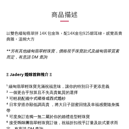
商品描述
以雙色緬甸翡翠拼 14K 包金珠，配14K金包
925銀
耳線，感覺高貴
典雅，溫婉大方
**另有其他緬甸翡翠輕珠寶，價格視乎珠寶款式及緬甸翡翠質素
而定，有意請 DM 查詢
Ξ Jadery 婚嫁首飾推介 Ξ
¹ 緬甸翡翠輕珠寶充滿祝福意味，讓你的特別日子更添意義
² 一個更合乎預算且不失高貴氣質的選擇
式
裙褂
或西式
婚
紗
³ 可輕易配襯中
⁴ 日常穿搭亦顯低調高貴 ，將大日子甜蜜回憶及幸福感覺隨身攜
帶
⁵ 可度身訂造獨一無二屬於你的婚禮造型輕珠寶
姊妹團
⁶ 接受
翡翠輕珠寶訂做，
祝福折扣視乎訂量及款式要求而
定，有意請 DM 查詢