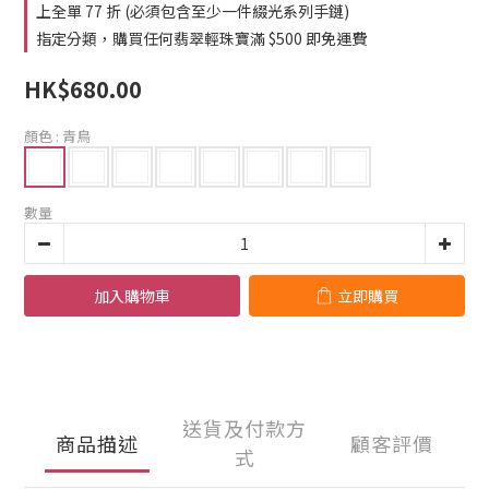
2
0
1
0
上全單 77 折 (必須包含至少一件綴光系列手鏈)
1
0
指定分類，購買任何翡翠輕珠寶滿 $500 即免運費
0
HK$680.00
顏色
: 青鳥
數量
加入購物車
立即購買
送貨及付款方
商品描述
顧客評價
式