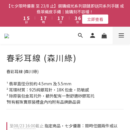
3
5
5
1
4
3
3
7
7
3
3
9
9
3
3
9
9
5
5
8
8
【七夕限時優惠 至 23/8 止】選購綴光系列頸鏈即送同系列手鏈 或
【七夕限時優惠 至 23/8 止】全店限時任選兩件或以上全單 77 折
2
4
4
0
3
2
2
6
6
2
2
8
8
2
2
8
8
4
4
7
7
(必須包含至少一件綴光系列手鏈)｜搶購刻不容緩！
翡翠織皮手繩｜搶購刻不容緩！
1
3
3
2
1
1
5
5
:
:
1
1
7
7
:
:
1
1
7
7
:
:
3
3
6
6
立即查看
立即查看
9
9
9
日
日
0
時
時
2
分
分
2
秒
秒
1
0
0
4
4
0
0
6
6
0
0
6
6
2
2
5
5
8
8
8
1
1
0
3
3
5
5
5
5
1
1
4
4
7
7
7
9
0
0
【最新啟德帝盛酒店特別場】Jadery x Jin Bo Law 夏日翡翠珠寶
2
2
4
4
4
4
0
0
3
3
6
6
6
8
1
1
3
3
3
3
2
2
學堂 | 現正接受報名
5
9
5
5
7
0
0
2
2
2
2
1
1
4
8
4
4
6
9
春彩耳線 (森川綠)
1
1
1
1
0
0
3
7
3
9
3
9
5
8
【七夕限時優惠 至 23/8 止】全店限時任選兩件或以上全單 77 折
0
0
0
0
2
6
2
8
2
8
4
7
(必須包含至少一件綴光系列手鏈)｜搶購刻不容緩！
1
5
:
1
7
:
1
7
:
3
6
春彩耳線 (森川綠)
立即查看
日
時
分
秒
0
4
0
6
0
6
2
5
¹ 翡翠直徑分別約 4.5mm 及 5.5mm
3
5
5
1
4
² 耳環材質：925純銀耳針，18K 包金，防敏感
2
4
4
0
3
³ 除原裝包金耳托外，額外配有一對舒適矽膠耳托
1
3
3
2
⁴ 所有輕珠寶原裝禮盒內均附有品牌飾品袋
0
2
2
1
1
1
0
0
0
至
08/23 16:00
截止
指定商品，七夕優惠：限時任選兩件或以