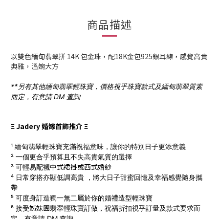
商品描述
以雙色緬甸翡翠拼 14K 包金珠，配18K金包
925銀
耳線，感覺高貴
典雅，溫婉大方
**另有其他緬甸翡翠輕珠寶，價格視乎珠寶款式及緬甸翡翠質素
而定，有意請 DM 查詢
Ξ Jadery 婚嫁首飾推介 Ξ
¹ 緬甸翡翠輕珠寶充滿祝福意味，讓你的特別日子更添意義
² 一個更合乎預算且不失高貴氣質的選擇
式
裙褂
或西式
婚
紗
³ 可輕易配襯中
⁴ 日常穿搭亦顯低調高貴 ，將大日子甜蜜回憶及幸福感覺隨身攜
帶
⁵ 可度身訂造獨一無二屬於你的婚禮造型輕珠寶
姊妹團
⁶ 接受
翡翠輕珠寶訂做，
祝福折扣視乎訂量及款式要求而
定，有意請 DM 查詢