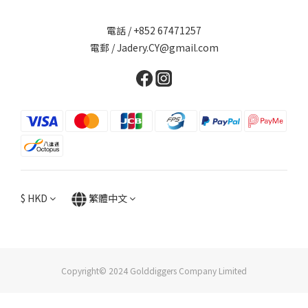
電話 / +852 67471257
電郵 / Jadery.CY@gmail.com
$
HKD
繁體中文
Copyright© 2024 Golddiggers Company Limited