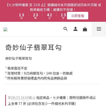
1
5
5
1
0
1
2
0
3
3
5
5
4
4
5
5
6
6
4
4
3
3
【七夕限時優惠 至 23/8 止】選購綴光系列頸鏈即送同系列手鏈 或
【七夕限時優惠 至 23/8 止】全店限時任選兩件或以上全單 77 折
0
4
4
0
0
1
2
2
4
4
3
3
4
4
5
5
3
3
2
2
(必須包含至少一件綴光系列手鏈)｜搶購刻不容緩！
翡翠織皮手繩｜搶購刻不容緩！
3
3
0
1
1
3
3
:
:
2
2
3
3
:
:
4
4
2
2
:
:
1
1
立即查看
立即查看
9
9
2
2
日
日
時
時
分
分
秒
秒
0
0
2
2
1
1
2
2
3
3
1
1
0
0
8
9
9
8
1
1
1
1
0
0
1
1
2
2
0
0
9
7
9
8
9
8
7
0
0
【最新啟德帝盛酒店特別場】Jadery x Jin Bo Law 夏日翡翠珠寶
0
0
0
0
1
1
8
6
8
7
8
9
7
6
0
0
7
學堂 | 現正接受報名
5
7
6
7
8
6
5
6
4
6
5
6
7
5
4
奇妙仙子翡翠耳勾
5
3
5
4
5
6
4
3
【七夕限時優惠 至 23/8 止】全店限時任選兩件或以上全單 77 折
4
2
4
3
4
5
3
2
(必須包含至少一件綴光系列手鏈)｜搶購刻不容緩！
3
1
3
:
2
3
:
4
2
:
1
奇妙仙子翡翠耳勾
立即查看
2
日
時
分
秒
0
2
1
2
3
1
0
1
¹ 翡翠直徑不定
1
0
1
2
0
0
² 耳環材質：925純銀耳勾，14K 包金，防敏感
0
0
1
³ 所有輕珠寶原裝禮盒內均附有品牌飾品袋
0
至
08/23 16:00
截止
指定商品，七夕優惠：限時任選兩件或以
上全單 77 折 (必須包含至少一件綴光系列手鏈)