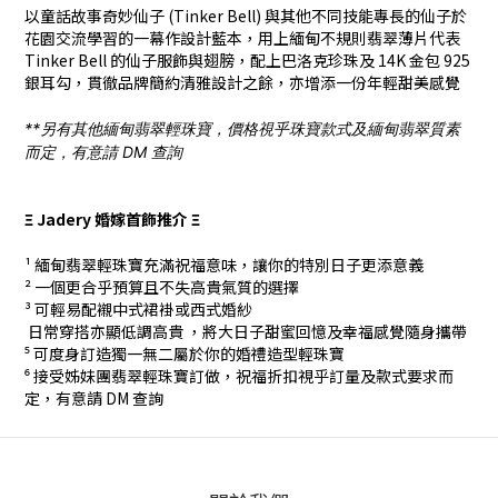
以童話故事奇妙仙子 (Tinker Bell) 與其他不同技能專長的仙子於
花園交流學習的一幕作設計藍本，用上緬甸不規則翡翠薄片代表
Tinker Bell 的仙子服飾與翅膀，配上巴洛克珍珠及 14K 金包 925
銀耳勾，貫徹品牌簡約清雅設計之餘，亦增添一份年輕甜美感覺
**另有其他緬甸翡翠輕珠寶，價格視乎珠寶款式及緬甸翡翠質素
而定，有意請 DM 查詢
Ξ Jadery 婚嫁首飾推介 Ξ
¹ 緬甸翡翠輕珠寶充滿祝福意味，讓你的特別日子更添意義
² 一個更合乎預算且不失高貴氣質的選擇
³ 可輕易配襯中式
裙褂
或西式
婚
紗
⁴ 日常穿搭亦顯低調高貴 ，將大日子甜蜜回憶及幸福感覺隨身攜帶
⁵ 可度身訂造獨一無二屬於你的婚禮造型輕珠寶
⁶ 接受
姊妹團
翡翠輕珠寶訂做，祝福折扣視乎訂量及款式要求而
定，有意請 DM 查詢