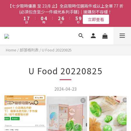
8
7
9
3
3
9
9
2
2
6
6
4
4
8
8
7
7
【七夕限時優惠 至 23/8 止】全店限時任選兩件或以上全單 77 折
【七夕限時優惠 至 23/8 止】全店限時任選兩件或以上全單 77 折
7
6
8
2
2
8
8
1
1
5
5
3
3
7
7
6
6
(必須包含至少一件綴光系列手鏈)｜搶購刻不容緩！
(必須包含至少一件綴光系列手鏈)｜搶購刻不容緩！
6
5
9
7
1
1
7
7
:
:
0
0
4
4
:
:
2
2
6
6
:
:
5
5
9
9
5
4
8
6
9
立即查看
立即查看
日
日
時
時
分
分
秒
秒
0
0
6
6
3
3
1
1
5
5
4
4
8
8
4
3
7
5
9
8
5
5
2
2
0
0
4
4
3
3
7
7
3
9
2
6
4
8
7
【七夕限時優惠 至 23/8 止】選購綴光系列頸鏈即送同系列手鏈 或
4
4
1
1
3
3
2
2
6
6
2
8
1
5
3
7
6
翡翠織皮手繩｜搶購刻不容緩！
9
3
3
0
0
2
2
1
1
5
5
1
7
:
0
4
:
2
6
:
5
9
立即查看
9
8
日
2
2
時
分
1
1
0
0
秒
4
4
Home
/
部落格列表
/
U Food 20220825
0
6
3
1
5
4
8
8
7
9
1
1
0
0
3
3
5
2
0
4
3
7
7
6
8
0
0
2
2
【最新啟德帝盛酒店特別場】Jadery x Jin Bo Law 夏日翡翠珠寶
4
1
3
2
6
6
5
9
7
U Food 20220825
1
1
3
0
2
1
5
學堂 | 現正接受報名
5
4
8
6
9
0
0
2
1
0
4
4
3
7
5
9
8
1
0
3
3
9
2
6
4
8
7
【七夕限時優惠 至 23/8 止】全店限時任選兩件或以上全單 77 折
2024-04-23
0
2
2
8
1
5
3
7
6
(必須包含至少一件綴光系列手鏈)｜搶購刻不容緩！
1
1
7
:
0
4
:
2
6
:
5
9
立即查看
0
日
時
分
秒
0
6
3
1
5
4
8
5
2
0
4
3
7
4
1
3
2
6
3
0
2
1
5