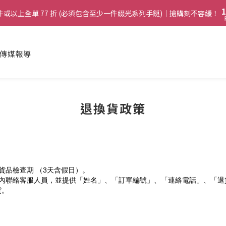
2
2
9
4
9
1
1
8
兩件或以上全單 77 折 (必須包含至少一件綴光系列手鏈)｜搶購刻不容緩！
兩件或以上全單 77 折 (必須包含至少一件綴光系列手鏈)｜搶購刻不容緩！
3
8
0
0
7
2
7
6
1
6
:
購綴光系列頸鏈即送同系列手鏈 或 翡翠織皮手繩｜搶購刻不容緩！
5
日
0
5
傳媒報導
4
4
啟德帝盛酒店特別場】Jadery x Jin Bo Law 夏日翡翠珠寶學堂 | 現正
3
3
2
2
1
兩件或以上全單 77 折 (必須包含至少一件綴光系列手鏈)｜搶購刻不容緩！
1
0
0
退換貨政策
貨品檢查期 （3天含假日）。
天內聯絡客服人員，並提供「姓名」、「訂單編號」、「連絡電話」、「退
貨。