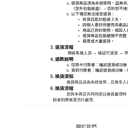
退貨商品須為未經使用，且無非
（含外包裝紙盒），否則恕不接
以下情況無法接受退貨：
收貨日起計超過 3 天。
因個人喜好改變而非產品
商品已拆封使用，或因人
退貨商品包裝破損不完整
惡意或大量退貨。
退貨流程
             聯絡客服人員 
退款說明
信用卡付款者：確認退貨成功後
貨到付款者：確認退貨成功後，
換貨須知
            換貨商品須為
換貨流程
            您與本商店共同同意以換貨處理時，請您於原訂單進行退貨處理，並於商店重新下單；本公司將僅會針對差額向您寄發發票並收取或者退回該等費用；如無差
額者則將無需另行處理。
關於我們