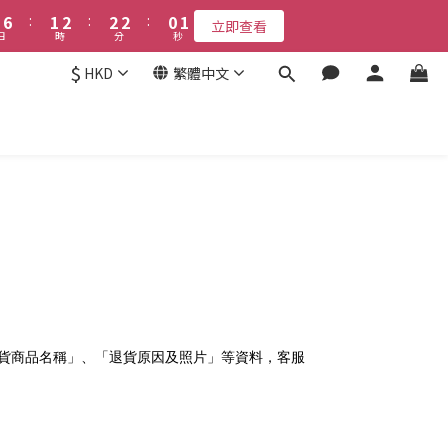
7
7
2
2
3
3
3
3
3
3
1
1
2
2
9
8
9
4
5
5
5
3
4
6
6
:
:
1
1
2
2
:
:
2
2
2
2
:
:
0
0
1
1
8
9
9
9
7
8
立即查看
立即查看
3
4
4
4
2
3
日
日
時
時
分
分
秒
秒
5
5
0
0
1
1
1
1
1
1
0
0
7
8
8
8
6
7
2
3
3
3
1
2
4
4
0
0
0
0
0
0
6
7
7
7
5
6
$
1
2
:
2
2
:
0
1
HKD
繁體中文
立即查看
3
3
5
6
6
6
4
5
時
分
秒
0
1
1
1
0
2
2
9
4
5
5
5
3
4
0
0
0
接受報名
1
1
8
3
4
4
4
2
3
0
0
7
2
3
3
3
1
2
6
:
1
2
:
2
2
:
0
1
立即查看
日
時
分
秒
5
0
1
1
1
0
4
0
0
0
3
2
1
0
貨商品名稱」、「退貨原因及照片」等資料，客服