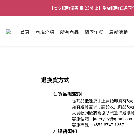
【七夕限時優惠 至 23/8 止】全店限時任選
【七夕限時優惠 至 23/8 止】全店限時任選
【七夕限時優惠 至 23/8 止】選
首頁
商店介紹
所有商品
翡翠年糕
最新活動
【最新
【七夕限時優惠 至 23/8 止】全店限時任選
退換貨方式
貨品檢查
期
從商品抵達您手上開始即擁有3天
如有退貨需求，請於收到商品3
人員收到後將會協助您進行退換
客服信箱：jadery.cy@gmail.com
客服專線：+852 6747 1257
退貨須知