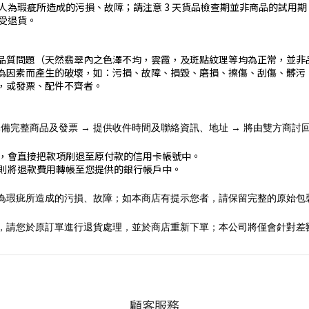
人為瑕疵所造成的污損、故障；請注意 3 天貨品檢查期並非商品的試用
受退貨。
品質問題（天然翡翠內之色澤不均，雲霞，及斑點紋理等均為正常，並非
為因素而產生的破壞，如：污損、故障、損毀、磨損、擦傷、刮傷、髒污
，或發票、配件不齊者。
→ 確認可退貨 → 準備完整商品及發票 → 提供收件時間及聯絡資訊、地址 → 將由雙方
，會直接把款項刷退至原付款的信用卡帳號中。
則將退款費用轉帳至您提供的銀行帳戶中。
未經使用，且無非人為瑕疵所造成的污損、故障；如本商店有提示您者，請保留完整
顧客服務