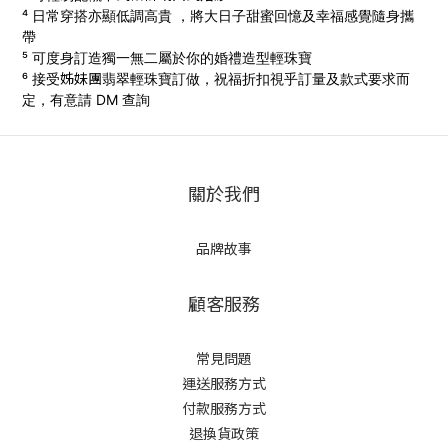
⁴ 日常穿搭亦顯低調高貴 ，將大日子甜蜜回憶及幸福感覺隨身攜
帶
⁵ 可度身訂造獨一無二屬於你的婚禮造型輕珠寶
姊妹團
⁶ 接受
翡翠輕珠寶訂做，
祝福折扣視乎訂量及款式要求而
定，有意請 DM 查詢
關於我們
品牌故事
顧客服務
常見問題
運送服務方式
付款服務方式
退換貨政策