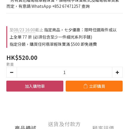
0
3
**另有其他緬甸翡翠輕珠寶，價格視乎珠寶款式及緬甸翡翠質素
2
而定，有意請 WhatsApp +852 67471257 查詢
1
0
至
08/23 16:00
截止
指定商品，七夕優惠：限時任選兩件或以
上全單 77 折 (必須包含至少一件綴光系列手鏈)
指定分類，購買任何翡翠輕珠寶滿 $500 即免運費
HK$520.00
數量
加入購物車
立即購買
送貨及付款方
商品描述
顧客評價