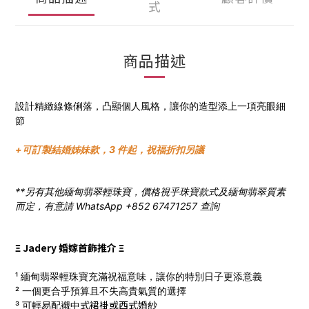
式
商品描述
設計精緻線條俐落，凸顯個人風格，讓你的造型添上一項亮眼細
節
+可訂製結婚姊妹款，3 件起，祝福折扣另議
**另有其他緬甸翡翠輕珠寶，價格視乎珠寶款式及緬甸翡翠質素
而定，有意請 WhatsApp +852 67471257 查詢
Ξ Jadery 婚嫁首飾推介 Ξ
¹ 緬甸翡翠輕珠寶充滿祝福意味，讓你的特別日子更添意義
² 一個更合乎預算且不失高貴氣質的選擇
式
裙褂
或西式
婚
紗
³ 可輕易配襯中