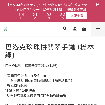
8
9
8
7
3
3
6
6
4
4
3
3
2
2
7
7
5
5
【七夕限時優惠 至 23/8 止】全店限時任選兩件或以上全單 77 折
【七夕限時優惠 至 23/8 止】全店限時任選兩件或以上全單 77 折
7
8
7
6
9
2
2
5
5
3
3
2
2
1
1
6
6
4
4
9
9
(必須包含至少一件綴光系列手鏈)｜搶購刻不容緩！
(必須包含至少一件綴光系列手鏈)｜搶購刻不容緩！
6
9
7
6
5
8
1
1
4
4
:
:
2
2
1
1
:
:
0
0
5
5
:
:
3
3
8
8
5
8
6
5
4
9
7
立即查看
立即查看
日
日
時
時
分
分
秒
秒
0
0
3
3
1
1
0
0
4
4
2
2
7
7
4
7
5
4
3
8
6
2
2
0
0
3
3
1
1
6
6
3
6
4
3
2
7
5
【七夕限時優惠 至 23/8 止】選購綴光系列頸鏈即送同系列手鏈 或
1
1
2
2
0
0
5
5
2
5
3
2
1
6
4
9
翡翠織皮手繩｜搶購刻不容緩！
9
0
0
1
1
4
4
1
4
:
2
1
:
0
5
:
3
8
立即查看
9
9
8
日
時
分
0
0
秒
3
3
0
3
1
0
4
2
7
8
9
8
7
巴洛克珍珠拼翡翠手鏈 (欉林
2
2
2
0
3
1
6
7
8
7
6
9
1
1
【最新啟德帝盛酒店特別場】Jadery x Jin Bo Law 夏日翡翠珠寶
1
2
0
5
綠)
6
9
7
6
5
8
0
0
0
1
4
學堂 | 現正接受報名
5
8
6
5
4
9
7
0
3
4
7
5
4
3
8
6
巴洛克珍珠拼葫蘆翡翠手鏈 (欉林綠)
2
3
6
4
3
2
7
5
【七夕限時優惠 至 23/8 止】全店限時任選兩件或以上全單 77 折
1
2
5
3
2
1
6
4
9
(必須包含至少一件綴光系列手鏈)｜搶購刻不容緩！
¹ 翡翠直徑約 7mm 及 6mm
0
1
4
:
2
1
:
0
5
:
3
8
立即查看
² 手鏈長度為 19cm (如需調整尺寸請聯絡我們)
日
時
分
秒
0
3
1
0
4
2
7
³ 輕易自行配戴
2
0
3
1
6
⁴ 手鏈材質：14K 包金
1
2
0
5
⁵ 所有輕珠寶原裝禮盒內均附有品牌飾品袋
0
1
4