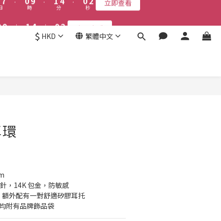
8
1
2
5
1
3
6
7
6
8
1
2
5
1
3
5
7
2
0
7
:
0
9
:
1
4
:
0
2
5
6
9
5
7
立即查看
0
9
:
1
4
:
0
2
立即查看
日
時
分
秒
4
6
1
6
8
0
3
1
4
5
8
4
6
時
分
秒
8
0
3
1
3
5
0
5
7
2
0
3
4
7
3
5
$
7
2
0
HKD
繁體中文
接受報名
2
4
4
6
1
9
2
3
6
2
4
6
1
1
3
3
5
0
8
1
2
5
1
3
5
0
0
2
2
4
7
:
0
9
:
1
4
:
0
2
4
立即查看
日
時
分
秒
1
1
3
6
8
0
3
1
3
0
0
2
5
7
2
0
2
立即購買
1
4
6
1
1
0
3
5
0
0
2
4
⽿環
1
3
0
2
1
0
m
耳針，14K 包金，防敏感
托外，額外配有一對舒適矽膠耳托
內均附有品牌飾品袋