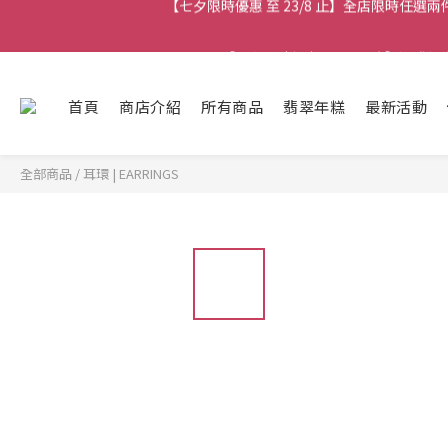
【七夕限時優惠 至 23/8 止】全店限時任選
【七夕限時優惠 至 23/8 止】選
【最新
首頁
商店介紹
所有商品
翡翠年糕
最新活動
【七夕限時優惠 至 23/8 止】全店限時任選
全部商品
/
耳環 | EARRINGS