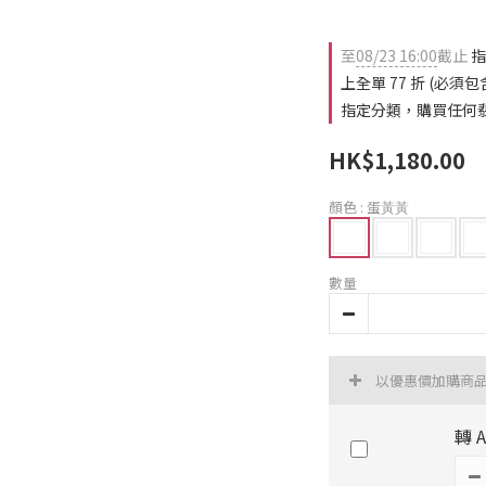
至
08/23 16:00
截止
指
上全單 77 折 (必
指定分類，購買任何翡翠
HK$1,180.00
顏色
: 蛋⿈⿈
數量
以優惠價加購商
轉 