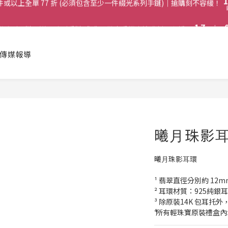
2
7
2
8
1
6
兩件或以上全單 77 折 (必須包含至少一件綴光系列手鏈)｜搶購刻不容緩！
1
7
:
購綴光系列頸鏈即送同系列手鏈 或 翡翠織皮手繩｜搶購刻不容緩！
0
5
日
0
6
4
5
啟德帝盛酒店特別場】Jadery x Jin Bo Law 夏日翡翠珠寶學堂 | 現正
3
4
傳媒報導
2
3
1
兩件或以上全單 77 折 (必須包含至少一件綴光系列手鏈)｜搶購刻不容緩！
2
0
1
0
曦⽉珠影
曦⽉珠影⽿環
¹ 翡翠直徑分別約 12m
² 耳環材質：925純銀
³ 除原裝14K 包耳
⁴ 所有輕珠寶原裝禮盒