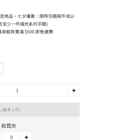
定商品，七夕優惠：限時任選兩件或以
須包含至少一件綴光系列手鏈)
輕珠寶滿 $500 即免運費
品
(最多 1 件)
A 款耳夾