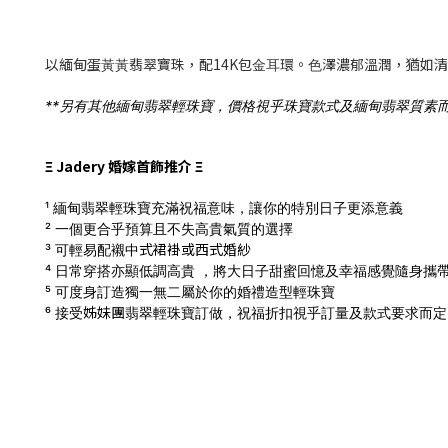
以緬甸蛋⿈⿈翡翠寶珠，配14K包⾦⽿環。⾊澤濃郁溫潤，猶如
**另有其他緬甸翡翠輕珠寶，價格視乎珠寶款式及緬甸翡翠質素而定，有意請
Ξ Jadery 婚嫁首飾推介 Ξ
¹ 緬甸翡翠輕珠寶充滿祝福意味，讓你的特別日子更添意義
² 一個更合乎預算且不失高貴氣質的選擇
式
裙褂
或西式
婚
紗
³ 可輕易配襯中
⁴ 日常穿搭亦顯低調高貴 ，將大日子甜蜜回憶及幸福感覺隨身攜
⁵ 可度身訂造獨一無二屬於你的婚禮造型輕珠寶
姊妹團
⁶ 接受
翡翠輕珠寶訂做，
祝福折扣視乎訂量及款式要求而定，