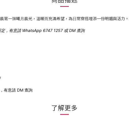
清晨第⼀抹曦⽉晨光，溫暖⽽充滿希望，為⽇常穿搭增添⼀份明媚與活⼒。
 WhatsApp 6747 1257 或 DM 查詢
帶
有意請 DM 查詢
了解更多