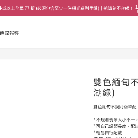
2
2
9
4
8
1
1
8
兩件或以上全單 77 折 (必須包含至少一件綴光系列手鏈)｜搶購刻不容緩！
兩件或以上全單 77 折 (必須包含至少一件綴光系列手鏈)｜搶購刻不容緩！
3
7
0
0
7
2
6
6
1
5
:
購綴光系列頸鏈即送同系列手鏈 或 翡翠織皮手繩｜搶購刻不容緩！
5
日
0
4
傳媒報導
4
3
啟德帝盛酒店特別場】Jadery x Jin Bo Law 夏日翡翠珠寶學堂 | 現正
3
2
2
1
1
兩件或以上全單 77 折 (必須包含至少一件綴光系列手鏈)｜搶購刻不容緩！
0
0
雙色緬甸不
湖綠)
雙色緬甸不規則翡翠配 14
¹ 不規則翡翠大小不一，7
² 可自己調節長度，配
³ 輕易自行配戴