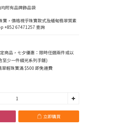
內均附有品牌飾品袋
輕珠寶，價格視乎珠寶款式及緬甸翡翠質素
+852 67471257 查詢
定商品，七夕優惠：限時任選兩件或以
須包含至少一件綴光系列手鏈)
輕珠寶滿 $500 即免運費
立即購買