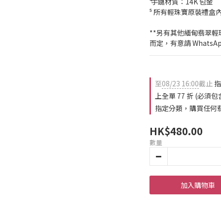
⁴ 手鏈材質：14K 包金
⁵ 所有輕珠寶原裝禮盒
**另有其他緬甸翡翠
而定，有意請 WhatsApp 
至
08/23 16:00
截止
指
上全單 77 折 (必
指定分類，購買任何翡翠
HK$480.00
數量
加入購物車