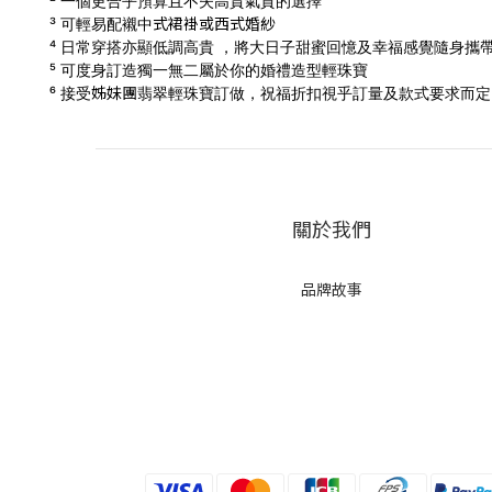
² 一個更合乎預算且不失高貴氣質的選擇
式
裙褂
或西式
婚
紗
³ 可輕易配襯中
⁴ 日常穿搭亦顯低調高貴 ，將大日子甜蜜回憶及幸福感覺隨身攜
⁵ 可度身訂造獨一無二屬於你的婚禮造型輕珠寶
姊妹團
⁶ 接受
翡翠輕珠寶訂做，
祝福折扣視乎訂量及款式要求而定，
關於我們
品牌故事