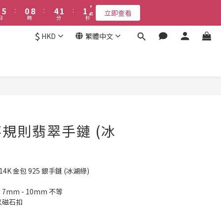
6
6
1
1
9
9
5
5
2
2
2
2
7
7
8
9
9
3
7
4
4
9
5
5
:
:
0
0
8
8
:
:
4
4
1
1
:
:
1
1
6
6
7
8
8
立即查看
立即查看
2
6
3
3
8
日
日
時
時
分
分
秒
秒
4
4
7
7
3
3
0
0
0
0
5
5
6
7
7
1
9
5
2
2
7
3
3
6
6
2
2
4
4
5
9
6
6
$
0
8
:
4
1
:
1
6
HKD
繁體中文
立即查看
2
2
5
5
1
1
3
3
9
4
8
5
5
時
分
秒
7
3
0
0
5
1
1
4
4
0
0
2
2
8
3
7
4
4
9
6
2
4
接受報名
0
0
3
3
1
1
7
2
6
3
3
8
5
1
3
2
2
0
0
6
1
9
5
2
2
7
4
0
2
1
1
5
:
0
8
:
4
1
:
1
6
3
1
立即查看
立即購買
日
時
分
秒
0
0
4
7
3
0
0
5
2
0
3
6
2
4
1
2
5
1
3
0
規則翡翠手鏈 (冰
1
4
0
2
0
3
1
2
0
1
K 金包 925 銀手鏈 (冰湖綠)
0
mm - 10mm 不等
以磁石扣