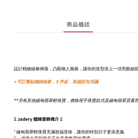
商品描述
設計精緻線條俐落，凸顯個人風格，讓你的造型添上一項亮眼細
+可訂製結婚姊妹款，3 件起，祝福折扣另議
**另有其他緬甸翡翠輕珠寶，價格視乎珠寶款式及緬甸翡翠質素而定，有意請
Ξ Jadery 婚嫁首飾推介 Ξ
¹ 緬甸翡翠輕珠寶充滿祝福意味，讓你的特別日子更添意義