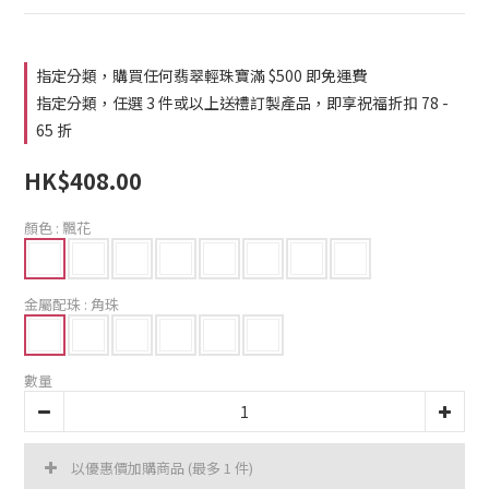
2
0
1
0
指定分類，購買任何翡翠輕珠寶滿 $500 即免運費
指定分類，任選 3 件或以上送禮訂製產品，即享祝福折扣 78 -
65 折
HK$408.00
顏色
: 飄花
金屬配珠
: 角珠
數量
以優惠價加購商品
(最多 1 件)