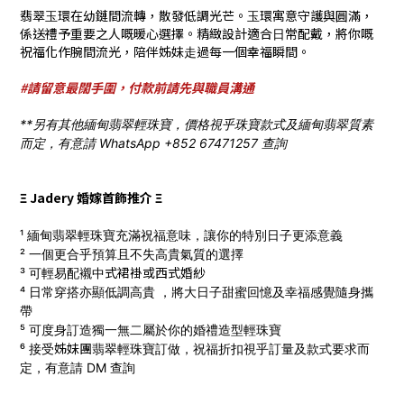
翡翠⽟環在幼鏈間流轉，散發低調光芒。⽟環寓意守護與圓滿，
係送禮予重要之⼈嘅暖⼼選擇。精緻設計適合⽇常配戴，將你嘅
祝福化作腕間流光，陪伴姊妹⾛過每⼀個幸福瞬間。
#請留意最闊手圍，付款前請先與職員溝通
**另有其他緬甸翡翠輕珠寶，價格視乎珠寶款式及緬甸翡翠質素
而定，有意請 WhatsApp +852 67471257 查詢
Ξ Jadery 婚嫁首飾推介 Ξ
¹ 緬甸翡翠輕珠寶充滿祝福意味，讓你的特別日子更添意義
² 一個更合乎預算且不失高貴氣質的選擇
式
裙褂
或西式
婚
紗
³ 可輕易配襯中
⁴ 日常穿搭亦顯低調高貴 ，將大日子甜蜜回憶及幸福感覺隨身攜
帶
⁵ 可度身訂造獨一無二屬於你的婚禮造型輕珠寶
姊妹團
⁶ 接受
翡翠輕珠寶訂做，
祝福折扣視乎訂量及款式要求而
定，有意請 DM 查詢