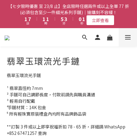
8
8
8
7
8
3
3
9
9
3
3
3
3
7
7
5
5
2
2
3
3
【七夕限時優惠 至 23/8 止】全店限時任選兩件或以上全單 77 折
【七夕限時優惠 至 23/8 止】全店限時任選兩件或以上全單 77 折
7
7
7
9
6
7
2
2
8
8
2
2
2
2
6
6
4
4
1
1
2
2
(必須包含至少一件綴光系列手鏈)｜搶購刻不容緩！
(必須包含至少一件綴光系列手鏈)｜搶購刻不容緩！
6
6
6
8
5
6
1
1
7
7
:
:
1
1
1
1
:
:
5
5
3
3
:
:
0
0
1
1
5
5
5
9
7
4
5
立即查看
立即查看
日
日
時
時
分
分
秒
秒
0
0
6
6
0
0
0
0
4
4
2
2
0
0
4
4
4
8
6
3
4
5
5
3
3
1
1
3
9
3
3
7
5
2
3
【七夕限時優惠 至 23/8 止】選購綴光系列頸鏈即送同系列手鏈 或
4
4
2
2
0
0
2
8
2
2
6
4
1
2
翡翠織皮手繩｜搶購刻不容緩！
9
3
3
1
1
1
7
:
1
1
:
5
3
:
0
1
立即查看
9
9
9
8
9
日
2
2
時
0
0
分
秒
0
6
0
0
4
2
0
8
8
8
7
8
翡翠玉環流光手鏈
1
1
5
3
1
7
7
7
9
6
7
0
0
【最新啟德帝盛酒店特別場】Jadery x Jin Bo Law 夏日翡翠珠寶
4
2
0
6
6
6
8
5
6
3
1
學堂 | 現正接受報名
翡翠玉環流光手鏈
5
5
5
9
7
4
5
2
0
4
4
4
8
6
3
4
1
¹ 翡翠直徑約 7mm
3
9
3
3
7
5
2
3
【七夕限時優惠 至 23/8 止】全店限時任選兩件或以上全單 77 折
0
² 手鏈可自己調節長度，付款前請先與職員溝通
2
8
2
2
6
4
1
2
(必須包含至少一件綴光系列手鏈)｜搶購刻不容緩！
³ 輕易自行配戴 
1
7
:
1
1
:
5
3
:
0
1
立即查看
⁴ 手鏈材質：14K 包金
日
時
分
秒
0
6
0
0
4
2
0
⁵ 所有輕珠寶原裝禮盒內均附有品牌飾品袋
5
3
1
4
2
0
**訂製 3 件或以上即享祝福折扣 78 - 65 折，詳細請 WhatsApp 
3
1
+852 67471257 查詢