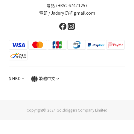
電話 / +852 67471257
電郵 / Jadery.CY@gmail.com
$
HKD
繁體中文
Copyright© 2024 Golddiggers Company Limited
立即購買