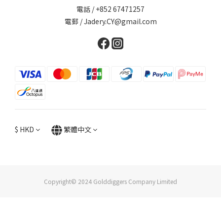
電話 / +852 67471257
電郵 / Jadery.CY@gmail.com
$
HKD
繁體中文
Copyright© 2024 Golddiggers Company Limited
立即購買