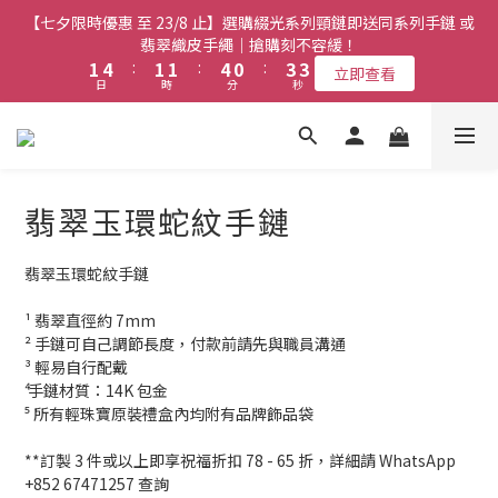
2
2
1
1
3
3
6
6
3
3
3
3
6
6
2
2
5
5
5
5
【七夕限時優惠 至 23/8 止】選購綴光系列頸鏈即送同系列手鏈 或
【七夕限時優惠 至 23/8 止】全店限時任選兩件或以上全單 77 折
1
1
0
0
2
2
5
5
2
2
2
2
5
5
1
1
4
4
4
4
(必須包含至少一件綴光系列手鏈)｜搶購刻不容緩！
翡翠織皮手繩｜搶購刻不容緩！
9
0
0
1
1
4
4
:
:
1
1
1
1
:
:
4
4
0
0
:
:
3
3
3
3
立即查看
立即查看
9
9
9
8
日
日
時
時
分
分
秒
秒
0
0
3
3
0
0
0
0
3
3
2
2
2
2
8
8
8
7
2
2
2
2
1
1
1
1
7
7
7
6
9
9
【最新啟德帝盛酒店特別場】Jadery x Jin Bo Law 夏日翡翠珠寶
1
1
1
1
0
0
0
0
6
9
6
6
9
5
8
8
0
0
0
0
學堂 | 現正接受報名
5
8
5
5
8
4
7
7
4
7
4
4
7
3
6
6
翡翠玉環蛇紋手鏈
3
6
3
3
6
2
5
5
【七夕限時優惠 至 23/8 止】全店限時任選兩件或以上全單 77 折
2
5
2
2
5
1
4
4
(必須包含至少一件綴光系列手鏈)｜搶購刻不容緩！
1
4
:
1
1
:
4
0
:
3
3
翡翠玉環蛇紋手鏈
立即查看
日
時
分
秒
0
3
0
0
3
2
2
¹ 翡翠直徑約 7mm
2
2
1
1
² 手鏈可自己調節長度，付款前請先與職員溝通
1
1
0
0
³ 輕易自行配戴 
0
0
⁴ 手鏈材質：14K 包金
⁵ 所有輕珠寶原裝禮盒內均附有品牌飾品袋
**訂製 3 件或以上即享祝福折扣 78 - 65 折，詳細請 WhatsApp 
+852 67471257 查詢