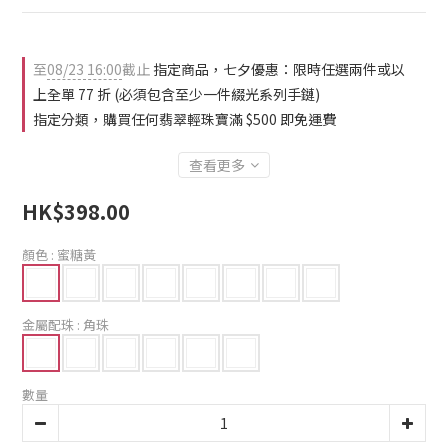
至
08/23 16:00
截止
指定商品，七夕優惠：限時任選兩件或以
上全單 77 折 (必須包含至少一件綴光系列手鏈)
指定分類，購買任何翡翠輕珠寶滿 $500 即免運費
查看更多
HK$398.00
顏色
: 蜜糖黃
金屬配珠
: 角珠
數量