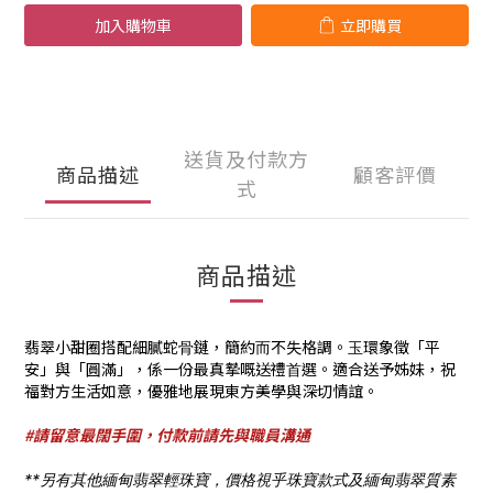
加入購物車
立即購買
送貨及付款方
商品描述
顧客評價
式
商品描述
翡翠⼩甜圈搭配細膩蛇⻣鏈，簡約⽽不失格調。⽟環象徵「平
安」與「圓滿」，係⼀份最真摯嘅送禮⾸選。適合送予姊妹，祝
福對⽅⽣活如意，優雅地展現東⽅美學與深切情誼。
#請留意最闊手圍，付款前請先與職員溝通
**另有其他緬甸翡翠輕珠寶，價格視乎珠寶款式及緬甸翡翠質素