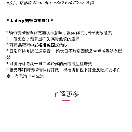
而定，有意請 WhatsApp +852 67471257 查詢
Ξ Jadery 婚嫁首飾推介 Ξ
¹ 緬甸翡翠輕珠寶充滿祝福意味，讓你的特別日子更添意義
² 一個更合乎預算且不失高貴氣質的選擇
式
裙褂
或西式
婚
紗
³ 可輕易配襯中
⁴ 日常穿搭亦顯低調高貴 ，將大日子甜蜜回憶及幸福感覺隨身攜
帶
⁵ 可度身訂造獨一無二屬於你的婚禮造型輕珠寶
姊妹團
⁶ 接受
翡翠輕珠寶訂做，
祝福折扣視乎訂量及款式要求而
定，有意請 DM 查詢
了解更多