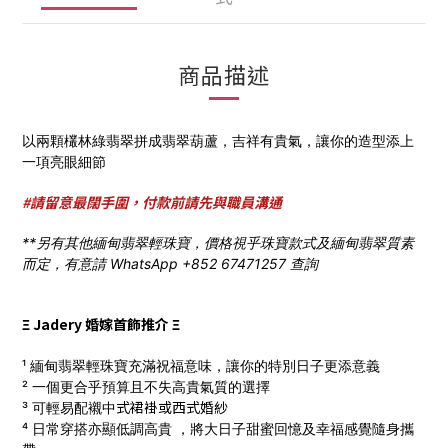
商品描述
以兩顆欉林綠翡翠拼成翡翠葫蘆，
吉祥有貴氣
，讓你的造型添上
一項亮眼細節
#請留意最闊手圍，付款前請先與職員溝通
**另有其他緬甸翡翠輕珠寶，價格視乎珠寶款式及緬甸翡翠質素
而定，有意請 WhatsApp +852 67471257 查詢
Ξ Jadery 婚嫁首飾推介 Ξ
¹ 緬甸翡翠輕珠寶充滿祝福意味，讓你的特別日子更添意義
² 一個更合乎預算且不失高貴氣質的選擇
式
裙褂
或西式
婚
紗
³ 可輕易配襯中
⁴ 日常穿搭亦顯低調高貴 ，將大日子甜蜜回憶及幸福感覺隨身攜