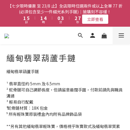
8
8
7
9
3
3
7
7
3
3
6
6
2
2
5
5
4
4
9
9
【七夕限時優惠 至 23/8 止】全店限時任選兩件或以上全單 77 折
【七夕限時優惠 至 23/8 止】全店限時任選兩件或以上全單 77 折
7
7
6
9
8
2
2
6
6
2
2
5
5
1
1
4
4
3
3
8
8
(必須包含至少一件綴光系列手鏈)｜搶購刻不容緩！
(必須包含至少一件綴光系列手鏈)｜搶購刻不容緩！
6
6
9
5
8
7
1
1
5
5
:
:
1
1
4
4
:
:
0
0
3
3
:
:
2
2
7
7
5
9
5
8
4
7
6
立即查看
立即查看
日
日
時
時
分
分
秒
秒
0
0
4
4
0
0
3
3
2
2
1
1
6
6
4
8
4
7
3
6
5
3
3
2
2
1
1
0
0
5
5
3
7
3
6
2
5
4
9
【七夕限時優惠 至 23/8 止】選購綴光系列頸鏈即送同系列手鏈 或
2
2
1
1
0
0
4
4
2
6
2
5
1
4
3
8
翡翠織皮手繩｜搶購刻不容緩！
9
1
1
0
0
3
3
1
5
:
1
4
:
0
3
:
2
7
立即查看
9
9
8
日
0
0
時
分
秒
2
2
0
4
0
3
2
1
6
8
8
7
9
緬甸翡翠葫蘆手鏈
1
1
3
2
1
0
5
7
7
6
9
8
0
0
【最新啟德帝盛酒店特別場】Jadery x Jin Bo Law 夏日翡翠珠寶
2
1
0
4
6
6
9
5
8
7
1
0
3
學堂 | 現正接受報名
緬甸翡翠葫蘆手鏈
5
9
5
8
4
7
6
0
2
4
8
4
7
3
6
5
1
¹ 翡翠直徑約 5mm 及 6.5mm
3
7
3
6
2
5
4
9
【七夕限時優惠 至 23/8 止】全店限時任選兩件或以上全單 77 折
0
² 蛇骨鏈可自己調節長度，但請留意最闊手圍，付款前請先與職員
2
6
2
5
1
4
3
8
(必須包含至少一件綴光系列手鏈)｜搶購刻不容緩！
溝通
1
5
:
1
4
:
0
3
:
2
7
立即查看
³ 輕易自行配戴
日
時
分
秒
0
4
0
3
2
1
6
⁴ 蛇骨鏈材質：18K 包金
3
2
1
0
5
⁵ 所有輕珠寶原裝禮盒內均附有品牌飾品袋
2
1
0
4
1
0
3
**另有其他緬甸翡翠輕珠寶，價格視乎珠寶款式及緬甸翡翠質素