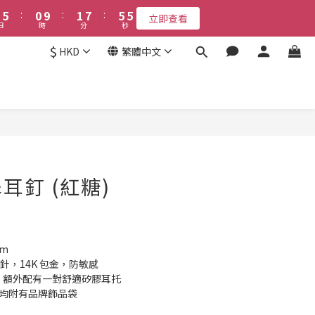
6
6
1
1
2
2
8
8
6
6
5
5
8
9
3
4
8
7
5
5
:
:
0
0
9
9
:
:
1
1
7
7
:
:
5
5
4
4
7
8
立即查看
立即查看
2
3
9
7
6
日
日
時
時
分
分
秒
秒
4
4
8
8
0
0
6
6
4
4
3
3
6
7
1
2
8
6
5
3
3
7
7
5
5
3
3
2
2
5
6
9
$
0
9
:
1
7
:
5
4
HKD
繁體中文
立即查看
2
2
6
6
4
4
2
2
1
1
9
4
5
9
8
時
分
秒
8
0
6
4
3
1
1
5
5
3
3
1
1
0
0
8
3
4
8
7
7
5
3
2
接受報名
0
0
4
4
2
2
0
0
7
2
3
9
7
6
6
4
2
1
3
3
1
1
6
1
2
8
6
5
5
3
1
0
2
2
0
0
5
:
0
9
:
1
7
:
5
4
4
2
0
立即查看
立即購買
日
時
分
秒
1
1
4
8
0
6
4
3
3
1
0
0
3
7
5
3
2
2
0
2
6
4
2
1
1
耳釘 (紅糖)
1
5
3
1
0
0
0
4
2
0
3
1
2
0
1
mm
0
耳針，14K 包金，防敏感
托外，額外配有一對舒適矽膠耳托
內均附有品牌飾品袋