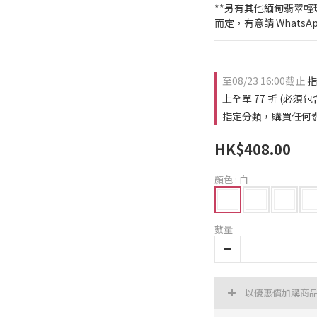
**另有其他緬甸翡翠
而定，有意請 WhatsApp 
至
08/23 16:00
截止
指
上全單 77 折 (必
指定分類，購買任何翡翠
HK$408.00
顏色
: 白
數量
以優惠價加購商