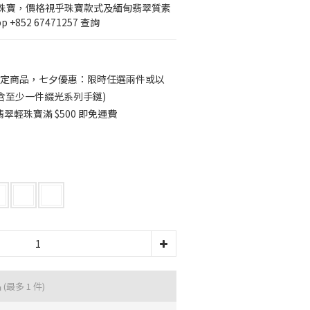
輕珠寶，價格視乎珠寶款式及緬甸翡翠質素
+852 67471257 查詢
定商品，七夕優惠：限時任選兩件或以
須包含至少一件綴光系列手鏈)
輕珠寶滿 $500 即免運費
品
(最多 1 件)