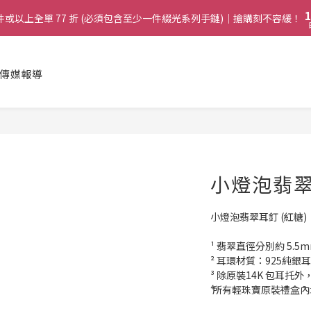
2
2
9
4
8
1
1
8
兩件或以上全單 77 折 (必須包含至少一件綴光系列手鏈)｜搶購刻不容緩！
兩件或以上全單 77 折 (必須包含至少一件綴光系列手鏈)｜搶購刻不容緩！
3
7
0
0
7
2
6
6
1
5
:
購綴光系列頸鏈即送同系列手鏈 或 翡翠織皮手繩｜搶購刻不容緩！
5
日
0
4
傳媒報導
4
3
啟德帝盛酒店特別場】Jadery x Jin Bo Law 夏日翡翠珠寶學堂 | 現正
3
2
2
1
1
兩件或以上全單 77 折 (必須包含至少一件綴光系列手鏈)｜搶購刻不容緩！
0
0
小燈泡翡翠
小燈泡翡翠耳釘 (紅糖)
¹ 翡翠直徑分別約 5.5
² 耳環材質：925純銀
³ 除原裝14K 包耳
⁴ 所有輕珠寶原裝禮盒