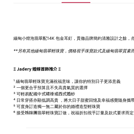
緬甸小燈泡
翡翠配14K
包
金耳釘，貫徹品牌簡約清雅設計之餘，
**另有其他緬甸翡翠輕珠寶，價格視乎珠寶款式及緬甸翡翠質素而定，有意請
Ξ Jadery 婚嫁首飾推介 Ξ
¹ 緬甸翡翠輕珠寶充滿祝福意味，讓你的特別日子更添意義
² 一個更合乎預算且不失高貴氣質的選擇
式
裙褂
或西式
婚
紗
³ 可輕易配襯中
⁴ 日常穿搭亦顯低調高貴 ，將大日子甜蜜回憶及幸福感覺隨身攜
⁵ 可度身訂造獨一無二屬於你的婚禮造型輕珠寶
姊妹團
⁶ 接受
翡翠輕珠寶訂做，
祝福折扣視乎訂量及款式要求而定，