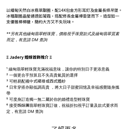
以緬甸天然白冰翡翠甜圈，配14K包金方形耳釘及金屬長條吊墜。
冰種甜圈晶瑩通透如凝霜，搭配修長金屬棒垂墜而下，造型如一
支優雅棒棒糖，簡約大方又不失玩味。
**另有其他緬甸翡翠輕珠寶，價格視乎珠寶款式及緬甸翡翠質素
而定，有意請 DM 查詢
Ξ Jadery 婚嫁首飾推介 Ξ
¹ 緬甸翡翠輕珠寶充滿祝福意味，讓你的特別日子更添意義
² 一個更合乎預算且不失高貴氣質的選擇
式
裙褂
或西式
婚
紗
³ 可輕易配襯中
⁴ 日常穿搭亦顯低調高貴 ，將大日子甜蜜回憶及幸福感覺隨身攜
帶
⁵ 可度身訂造獨一無二屬於你的婚禮造型輕珠寶
姊妹團
⁶ 接受
翡翠輕珠寶訂做，
祝福折扣視乎訂量及款式要求而
定，有意請 DM 查詢
了解更多