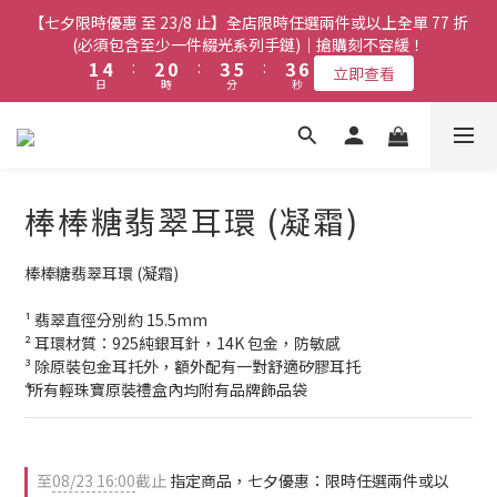
8
9
7
3
3
6
6
4
4
2
2
5
5
7
7
5
5
8
8
【七夕限時優惠 至 23/8 止】全店限時任選兩件或以上全單 77 折
【七夕限時優惠 至 23/8 止】全店限時任選兩件或以上全單 77 折
7
8
6
9
9
2
2
5
5
3
3
1
1
4
4
6
6
4
4
7
7
(必須包含至少一件綴光系列手鏈)｜搶購刻不容緩！
(必須包含至少一件綴光系列手鏈)｜搶購刻不容緩！
6
9
7
5
8
8
1
1
4
4
:
:
2
2
0
0
:
:
3
3
5
5
:
:
3
3
6
6
5
8
6
4
7
9
7
立即查看
立即查看
日
日
時
時
分
分
秒
秒
0
0
3
3
1
1
2
2
4
4
2
2
5
5
4
7
5
3
6
8
6
9
2
2
0
0
1
1
3
3
1
1
4
4
3
6
4
2
5
7
5
8
【七夕限時優惠 至 23/8 止】選購綴光系列頸鏈即送同系列手鏈 或
1
1
0
0
2
2
0
0
3
3
2
5
3
1
4
6
4
7
翡翠織皮手繩｜搶購刻不容緩！
9
0
0
1
1
2
2
1
4
:
2
0
:
3
5
:
3
6
立即查看
9
8
日
時
分
0
0
秒
1
1
0
3
1
2
4
2
5
8
9
7
棒棒糖翡翠耳環 (凝霜)
0
0
2
0
1
3
1
4
7
8
6
9
9
【最新啟德帝盛酒店特別場】Jadery x Jin Bo Law 夏日翡翠珠寶
1
0
2
0
3
6
9
7
5
8
8
0
1
2
學堂 | 現正接受報名
棒棒糖翡翠耳環 (凝霜)
5
8
6
4
7
9
7
0
1
4
7
5
3
6
8
6
9
0
¹ 翡翠直徑分別約 15.5mm
3
6
4
2
5
7
5
8
【七夕限時優惠 至 23/8 止】全店限時任選兩件或以上全單 77 折
² 耳環材質：925純銀耳針，14K 包金，防敏感
2
5
3
1
4
6
4
7
(必須包含至少一件綴光系列手鏈)｜搶購刻不容緩！
³ 除原裝包金耳托外，額外配有一對舒適矽膠耳托
1
4
:
2
0
:
3
5
:
3
6
立即查看
⁴ 所有輕珠寶原裝禮盒內均附有品牌飾品袋
日
時
分
秒
0
3
1
2
4
2
5
2
0
1
3
1
4
1
0
2
0
3
0
1
2
至
08/23 16:00
截止
指定商品，七夕優惠：限時任選兩件或以