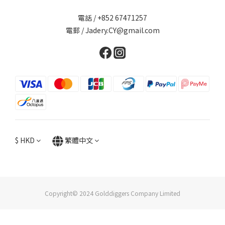
電話 / +852 67471257
電郵 / Jadery.CY@gmail.com
$
HKD
繁體中文
Copyright© 2024 Golddiggers Company Limited
立即購買