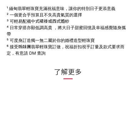
¹ 緬甸翡翠輕珠寶充滿祝福意味，讓你的特別日子更添意義
² 一個更合乎預算且不失高貴氣質的選擇
式
裙褂
或西式
婚
紗
³ 可輕易配襯中
⁴ 日常穿搭亦顯低調高貴 ，將大日子甜蜜回憶及幸福感覺隨身攜
帶
⁵ 可度身訂造獨一無二屬於你的婚禮造型輕珠寶
姊妹團
⁶ 接受
翡翠輕珠寶訂做，
祝福折扣視乎訂量及款式要求而
定，有意請 DM 查詢
了解更多