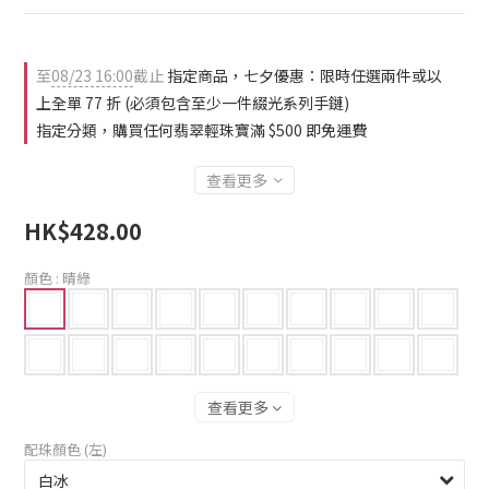
至
08/23 16:00
截止
指定商品，七夕優惠：限時任選兩件或以
上全單 77 折 (必須包含至少一件綴光系列手鏈)
指定分類，購買任何翡翠輕珠寶滿 $500 即免運費
查看更多
HK$428.00
顏色
: 晴綠
查看更多
配珠顏色 (左)