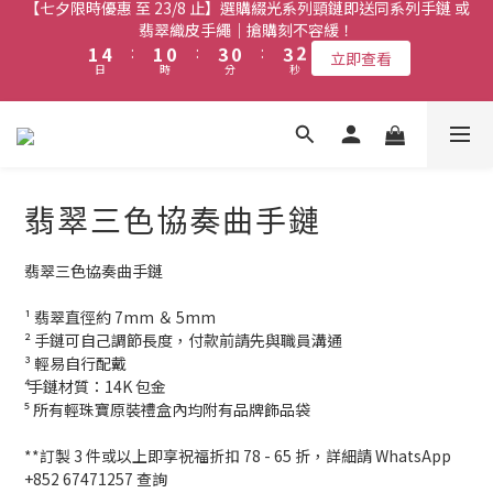
1
0
0
2
5
2
1
4
1
4
2
翡翠織皮手繩｜搶購刻不容緩！
9
9
3
6
3
2
5
2
5
3
【七夕限時優惠 至 23/8 止】全店限時任選兩件或以上全單 77 折
0
1
4
:
1
0
:
3
0
:
3
1
立即查看
9
9
8
8
9
2
5
2
1
4
1
4
2
(必須包含至少一件綴光系列手鏈)｜搶購刻不容緩！
日
時
分
秒
0
3
0
2
2
0
8
8
7
7
8
1
4
:
1
0
:
3
0
:
3
1
立即查看
2
1
1
7
7
6
9
6
9
7
日
時
分
秒
0
3
0
2
2
0
【最新啟德帝盛酒店特別場】Jadery x Jin Bo Law 夏日翡翠珠寶
1
0
0
6
9
6
5
8
5
8
6
2
1
1
0
學堂 | 現正接受報名
5
8
5
4
7
4
7
5
1
0
0
4
7
4
3
6
3
6
4
0
3
6
3
2
5
2
5
3
【七夕限時優惠 至 23/8 止】全店限時任選兩件或以上全單 77 折
2
5
2
1
4
1
4
2
(必須包含至少一件綴光系列手鏈)｜搶購刻不容緩！
翡翠三色協奏曲手鏈
1
4
:
1
0
:
3
0
:
3
1
立即查看
日
時
分
秒
0
3
0
2
2
0
翡翠三色協奏曲手鏈
2
1
1
1
0
0
¹ 翡翠直徑約 7mm ＆ 5mm 
0
² 手鏈可自己調節長度，付款前請先與職員溝通
³ 輕易自行配戴 
⁴ 手鏈材質：14K 包金
⁵ 所有輕珠寶原裝禮盒內均附有品牌飾品袋
**訂製 3 件或以上即享祝福折扣 78 - 65 折，詳細請 WhatsApp 
+852 67471257 查詢