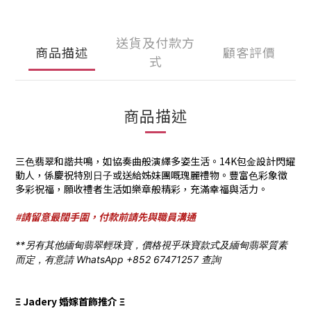
送貨及付款方
商品描述
顧客評價
式
商品描述
三⾊翡翠和諧共鳴，如協奏曲般演繹多姿⽣活。14K包⾦設計閃耀
動⼈，係慶祝特別⽇⼦或送給姊妹團嘅瑰麗禮物。豐富⾊彩象徵
多彩祝福，願收禮者⽣活如樂章般精彩，充滿幸福與活⼒。
#請留意最闊手圍，付款前請先與職員溝通
**另有其他緬甸翡翠輕珠寶，價格視乎珠寶款式及緬甸翡翠質素
而定，有意請 WhatsApp +852 67471257 查詢
Ξ Jadery 婚嫁首飾推介 Ξ