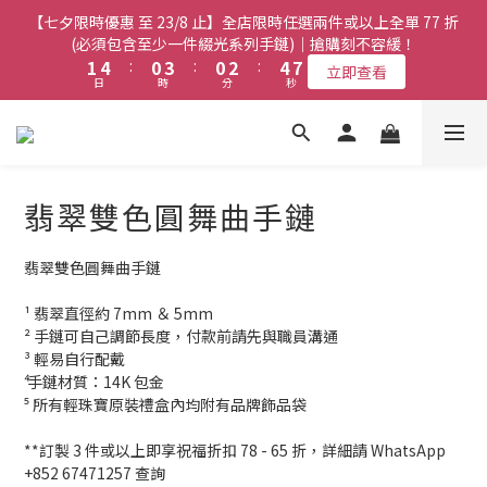
8
7
7
9
3
3
6
6
2
2
5
5
2
2
4
4
6
6
9
9
【七夕限時優惠 至 23/8 止】全店限時任選兩件或以上全單 77 折
【七夕限時優惠 至 23/8 止】全店限時任選兩件或以上全單 77 折
7
6
9
6
8
2
2
5
5
1
1
4
4
1
1
3
3
5
5
8
8
(必須包含至少一件綴光系列手鏈)｜搶購刻不容緩！
(必須包含至少一件綴光系列手鏈)｜搶購刻不容緩！
6
9
5
8
5
7
9
1
1
4
4
:
:
0
0
3
3
:
:
0
0
2
2
:
:
4
4
7
7
5
8
4
7
4
6
8
立即查看
立即查看
日
日
時
時
分
分
秒
秒
0
0
3
3
2
2
1
1
3
3
6
6
4
7
3
6
3
5
7
2
2
1
1
0
0
2
2
5
5
3
6
2
5
2
4
6
9
【七夕限時優惠 至 23/8 止】選購綴光系列頸鏈即送同系列手鏈 或
1
1
0
0
1
1
4
4
2
5
1
4
1
3
5
8
翡翠織皮手繩｜搶購刻不容緩！
9
9
0
0
0
0
3
3
1
4
:
0
3
:
0
2
:
4
7
立即查看
9
8
8
日
時
分
秒
2
2
0
3
2
1
3
6
8
7
7
9
翡翠雙色圓舞曲手鏈
1
1
2
1
0
2
5
7
6
9
6
8
0
0
【最新啟德帝盛酒店特別場】Jadery x Jin Bo Law 夏日翡翠珠寶
1
0
1
4
6
9
5
8
5
7
9
0
0
3
學堂 | 現正接受報名
翡翠雙色圓舞曲手鏈
5
8
4
7
4
6
8
2
4
7
3
6
3
5
7
1
¹ 翡翠直徑約 7mm ＆ 5mm 
3
6
2
5
2
4
6
9
【七夕限時優惠 至 23/8 止】全店限時任選兩件或以上全單 77 折
0
² 手鏈可自己調節長度，付款前請先與職員溝通
2
5
1
4
1
3
5
8
(必須包含至少一件綴光系列手鏈)｜搶購刻不容緩！
³ 輕易自行配戴 
1
4
:
0
3
:
0
2
:
4
7
立即查看
⁴ 手鏈材質：14K 包金
日
時
分
秒
0
3
2
1
3
6
⁵ 所有輕珠寶原裝禮盒內均附有品牌飾品袋
2
1
0
2
5
1
0
1
4
**訂製 3 件或以上即享祝福折扣 78 - 65 折，詳細請 WhatsApp 
0
0
3
+852 67471257 查詢