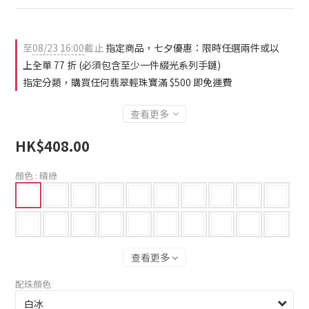
2
1
0
至
08/23 16:00
截止
指定商品，七夕優惠：限時任選兩件或以
上全單 77 折 (必須包含至少一件綴光系列手鏈)
指定分類，購買任何翡翠輕珠寶滿 $500 即免運費
查看更多
HK$408.00
顏色
: 晴綠
查看更多
配珠顏色