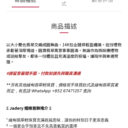
式
商品描述
以⼤⼩雙⾊翡翠交織成圓舞曲，14K包⾦鏈條輕盈纏繞。這份禮物
承載著深厚情誼，圓潤翡翠寓意事事圓滿。無論作為姊妹團禮物
或送給摯友，都係⼀份體⾯且充滿溫度的祝福，讓陪伴與幸運常
隨。
#請留意最闊手圍，付款前請先與職員溝通
**另有其他緬甸翡翠輕珠寶，價格視乎珠寶款式及緬甸翡翠質素
而定，有意請 WhatsApp +852 67471257 查詢
Ξ Jadery 婚嫁首飾推介 Ξ
¹ 緬甸翡翠輕珠寶充滿祝福意味，讓你的特別日子更添意義
² 一個更合乎預算且不失高貴氣質的選擇