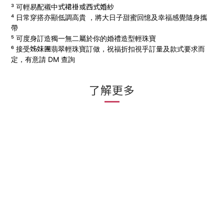
式
裙褂
或西式
婚
紗
³ 可輕易配襯中
⁴ 日常穿搭亦顯低調高貴 ，將大日子甜蜜回憶及幸福感覺隨身攜
帶
⁵ 可度身訂造獨一無二屬於你的婚禮造型輕珠寶
姊妹團
⁶ 接受
翡翠輕珠寶訂做，
祝福折扣視乎訂量及款式要求而
定，有意請 DM 查詢
了解更多