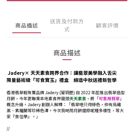
送貨及付款方
商品描述
顧客評價
式
商品描述
Jadery×
天天素
食
跨界合作：讓翡翠美學融入舌尖
限量藝術級
「可食寶玉」
禮盒 締造中秋送禮新哲學
香港翡翠輕珠寶品牌
Jadery (
凝玥匣)
自
2022
年起推出翡翠造型
月餅，今年更聯乘本地素食界龍頭
天天素食
，將「
可食用翡翠
」
概念升級。
Jadery
創辦人解釋：「翡翠唔只得綠色，仲有烏雞
黑、紫羅蘭等珍稀色澤。今次我哋用月餅還原呢種多樣性，等大
家『食住學』。」
//