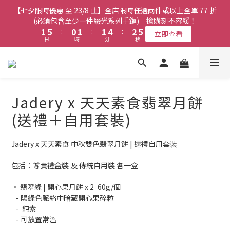
8
7
8
8
9
3
3
7
7
2
2
3
3
3
3
6
6
4
4
7
7
【七夕限時優惠 至 23/8 止】全店限時任選兩件或以上全單 77 折
【七夕限時優惠 至 23/8 止】全店限時任選兩件或以上全單 77 折
7
6
7
7
8
2
2
6
6
1
1
2
2
2
2
5
5
3
3
6
6
(必須包含至少一件綴光系列手鏈)｜搶購刻不容緩！
(必須包含至少一件綴光系列手鏈)｜搶購刻不容緩！
6
5
6
6
9
7
1
1
5
5
:
:
0
0
1
1
:
:
1
1
4
4
:
:
2
2
5
5
5
9
4
5
5
8
6
9
立即查看
立即查看
日
日
時
時
分
分
秒
秒
0
0
4
4
0
0
0
0
3
3
1
1
4
4
4
8
3
4
4
7
5
8
3
3
2
2
0
0
3
3
3
7
2
3
3
6
4
7
【七夕限時優惠 至 23/8 止】選購綴光系列頸鏈即送同系列手鏈 或
2
2
1
1
2
2
2
6
1
2
2
5
3
6
翡翠織皮手繩｜搶購刻不容緩！
9
1
1
0
0
1
1
1
5
:
0
1
:
1
4
:
2
5
立即查看
9
8
9
9
日
0
0
時
分
秒
0
0
0
4
0
0
3
1
4
8
7
8
8
9
Jadery x 天天素食翡翠月餅
3
2
0
3
7
6
7
7
8
【最新啟德帝盛酒店特別場】Jadery x Jin Bo Law 夏日翡翠珠寶
2
1
2
(送禮＋自用套裝)
6
5
6
6
9
7
1
0
1
學堂 | 現正接受報名
5
9
4
5
5
8
6
9
0
0
4
8
3
4
4
7
5
8
Jadery x 天天素食 中秋雙色翡翠月餅 | 送禮自用套裝
3
7
2
3
3
6
4
7
【七夕限時優惠 至 23/8 止】全店限時任選兩件或以上全單 77 折
2
6
1
2
2
5
3
6
(必須包含至少一件綴光系列手鏈)｜搶購刻不容緩！
包括：尊貴禮盒裝 及 傳統自用裝 各一盒
1
5
:
0
1
:
1
4
:
2
5
立即查看
日
時
分
秒
0
4
0
0
3
1
4
• 翡翠綠 | 開心果月餅 x 2	60g/個
3
2
0
3
   - 陽綠色脈絡中暗藏開心果碎粒
2
1
2
   -  純素
1
0
1
   - 可放置常溫