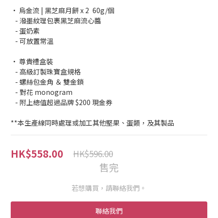
0
0
• 烏金流 | 黑芝麻月餅 x 2	60g/個
   - 潑墨紋理包裹黑芝麻流心醬
   - 蛋奶素
   - 可放置常溫
• 尊貴禮盒裝
   - 高級訂製珠寶盒規格
   - 螺絲包金角 ＆ 雙金鎖
   - 對花 monogram
   - 附上總值超過品牌 $200 現金券
**本生產線同時處理或加工其他堅果、蛋類，及其製品
HK$558.00
HK$596.00
售完
若想購買，請聯絡我們。
聯絡我們