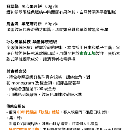
翡翠綠 | 開心果月餅
60g/
個
緬甸翡翠陽綠色脈絡中暗藏開心果碎粒，白豆蓉清香平衡甜膩
烏金流 | 黑芝麻月餅
60g/
個
潑墨紋理包裹流動芝麻醬，切開如烏雞翡翠綻放黑金光澤
冰沙皮黑科技
顛覆傳統體驗
突破傳統冰皮月餅需冷藏的限制，本次採用
日本和菓子工藝
，室
溫存放仍保持冰涼軟糯口感。
月餅全程於
素食工場
製作，蛋奶素
款式明確標示成分，讓消費者按需選擇
尊貴禮盒裝
-
禮盒參照高級訂製珠寶盒規格：
螺絲金角
、
對
花
monogram
及
雙金鎖，
細節盡顯奢華
-
內藏
總值超過 $200
現金券
-
月餅經品牌嚴選，紋理色澤達收藏級水準
傳統自用裝
-
重現
80
年代餅店「執餅」體驗
：
客人親臨門市混搭口味 (例：
3
黑
1
綠)
-
附贈
DIY
藝術貼紙，
可自由拼貼繪畫
，打造個人化禮盒
-
特定門市限定活動
：中秋前夕開放
印章體驗
，即場創作
Pop Art
禮盒