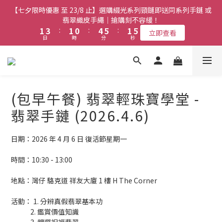
7
1
2
3
3
3
5
5
3
3
2
2
6
6
7
7
3
3
6
2
【七夕限時優惠 至 23/8 止】選購綴光系列頸鏈即送同系列手鏈 或
【七夕限時優惠 至 23/8 止】全店限時任選兩件或以上全單 77 折
6
0
1
2
2
2
4
4
2
2
1
1
5
5
6
6
2
2
5
(必須包含至少一件綴光系列手鏈)｜搶購刻不容緩！
翡翠織皮手繩｜搶購刻不容緩！
1
5
9
0
1
1
1
3
3
:
:
1
1
0
0
:
:
4
4
5
5
:
:
1
1
4
0
立即查看
立即查看
4
9
9
8
9
日
日
時
時
分
分
0
秒
秒
0
0
2
2
0
0
3
3
4
4
0
0
3
3
8
8
7
8
1
1
2
2
3
3
2
2
7
9
7
6
7
【最新啟德帝盛酒店特別場】Jadery x Jin Bo Law 夏日翡翠珠寶
0
0
1
1
2
2
1
1
6
8
6
5
9
6
9
0
0
1
1
0
學堂 | 現正接受報名
0
5
7
5
4
8
9
5
8
0
0
4
6
4
3
7
8
4
7
(包早午餐) 翡翠輕珠寶學堂 -
3
5
3
2
6
7
3
6
【七夕限時優惠 至 23/8 止】全店限時任選兩件或以上全單 77 折
2
4
2
1
5
6
2
翡翠手鏈 (2026.4.6)
5
(必須包含至少一件綴光系列手鏈)｜搶購刻不容緩！
1
3
:
1
0
:
4
5
:
1
4
立即查看
日
時
分
秒
0
2
0
3
4
0
3
日期：2026 年 4 月 6 日 復活節星期一
1
2
3
2
0
1
2
1
時間：10:30 - 13:00
0
1
0
0
地點：灣仔 駱克道 祥友大廈 1 樓 H The Corner
活動： 1. 分辨真假翡翠基本功
             2. 鑑賞價值知識