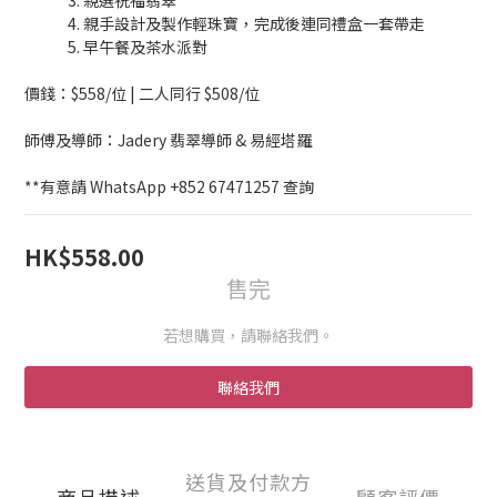
             3. 親選祝福翡翠
             4. 親手設計及製作輕珠寶，完成後連同禮盒一套帶走
             5. 早午餐及茶水派對
價錢：$558/位 | 二人同行 $508/位
師傅及導師：Jadery 翡翠導師 & 易經塔羅
**有意請 WhatsApp +852 67471257 查詢
HK$558.00
售完
若想購買，請聯絡我們。
聯絡我們
送貨及付款方
商品描述
顧客評價