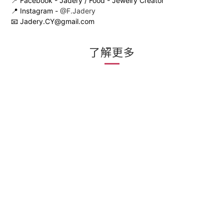
📍 Facebook - Jadery / Food - Jewelry Creator
📍 Instagram -
@F.Jadery
📧 Jadery.CY@gmail.com
了解更多