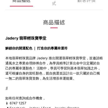
式
商品描述
Jadery 翡翠輕珠寶學堂
解鎖你的開運配色 ｜ 打造你的專屬幸運符
本地翡翠輕珠寶品牌 Jadery 推出開運翡翠輕珠寶學堂，並邀請精
通風水之專業命理師傅合作，為學員精準計算出命中注定屬於自
己的專屬幸運顏色！ 活動中，
學員
可學習到基本翡翠知識之外，
還可根據自身的當旺顏色，親自挑選並設計出一款只屬於自己獨
一無二的翡翠珠寶首飾，為生活增添幸運能量。
∬
如有任何查詢或合作機會，
📱 6747 1257