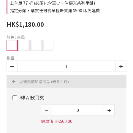
0
2
3
0
上全單 77 折 (必須包含至少一件綴光系列手鏈)
1
2
指定分類，購買任何翡翠輕珠寶滿 $500 即免運費
0
1
0
HK$1,180.00
顏色
: 烏雞
數量
以優惠價加購商品
(最多 1 件)
轉 A 款耳夾
優惠價 HK$60.00