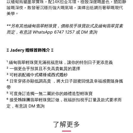
以緬甸烏貓墨翠寶珠，配14K包⾦⽿環。極致深邃嘅墨⾊，猶如靜
謐嘅深夜，散發著沉穩⽽強⼤嘅氣場，演繹出低調⽽奢華嘅現代
美學。
**另有其他緬甸翡翠輕珠寶，價格視乎珠寶款式及緬甸翡翠質素
而定，有意請 WhatsApp 6747 1257 或 DM 查詢
Ξ Jadery 婚嫁首飾推介 Ξ
¹ 緬甸翡翠輕珠寶充滿祝福意味，讓你的特別日子更添意義
² 一個更合乎預算且不失高貴氣質的選擇
式
裙褂
或西式
婚
紗
³ 可輕易配襯中
⁴ 日常穿搭亦顯低調高貴 ，將大日子甜蜜回憶及幸福感覺隨身攜
帶
⁵ 可度身訂造獨一無二屬於你的婚禮造型輕珠寶
姊妹團
⁶ 接受
翡翠輕珠寶訂做，
祝福折扣視乎訂量及款式要求而
定，有意請 DM 查詢
了解更多