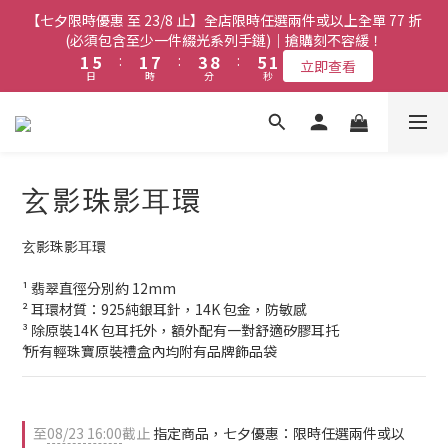
8
8
8
3
3
7
7
3
3
9
9
5
5
7
7
3
3
【七夕限時優惠 至 23/8 止】全店限時任選兩件或以上全單 77 折
【七夕限時優惠 至 23/8 止】全店限時任選兩件或以上全單 77 折
7
7
9
7
2
2
6
6
2
2
8
8
4
4
9
9
6
6
2
2
(必須包含至少一件綴光系列手鏈)｜搶購刻不容緩！
(必須包含至少一件綴光系列手鏈)｜搶購刻不容緩！
6
6
8
6
1
1
5
5
:
:
1
1
7
7
:
:
3
3
8
8
:
:
5
5
1
1
5
9
5
7
9
5
立即查看
立即查看
日
日
時
時
分
分
秒
秒
0
0
4
4
0
0
6
6
2
2
7
7
4
4
0
0
4
8
4
6
8
4
3
3
5
5
1
1
6
6
3
3
3
7
3
9
5
7
3
【七夕限時優惠 至 23/8 止】選購綴光系列頸鏈即送同系列手鏈 或
2
2
4
4
0
0
5
5
2
2
2
6
2
8
4
9
6
2
翡翠織皮手繩｜搶購刻不容緩！
1
1
3
3
4
4
1
1
1
5
:
1
7
:
3
8
:
5
1
立即查看
9
9
9
日
0
0
時
2
2
分
3
3
0
0
秒
0
4
0
6
2
7
4
0
8
8
8
⽞影珠影⽿環
1
1
2
2
3
5
1
6
3
7
7
9
7
0
0
1
1
【最新啟德帝盛酒店特別場】Jadery x Jin Bo Law 夏日翡翠珠寶
2
4
0
5
2
6
6
8
6
0
0
1
3
4
1
學堂 | 現正接受報名
⽞影珠影⽿環
5
9
5
7
9
5
0
2
3
0
4
8
4
6
8
4
1
2
¹ 翡翠直徑分別約 12mm
3
7
3
9
5
7
3
【七夕限時優惠 至 23/8 止】全店限時任選兩件或以上全單 77 折
0
1
² 耳環材質：925純銀耳針，14K 包金，防敏感
2
6
2
8
4
9
6
2
(必須包含至少一件綴光系列手鏈)｜搶購刻不容緩！
0
³ 除原裝14K 包耳托外，額外配有一對舒適矽膠耳托
1
5
:
1
7
:
3
8
:
5
1
立即查看
⁴ 所有輕珠寶原裝禮盒內均附有品牌飾品袋
日
時
分
秒
0
4
0
6
2
7
4
0
3
5
1
6
3
2
4
0
5
2
1
3
4
1
至
08/23 16:00
截止
指定商品，七夕優惠：限時任選兩件或以