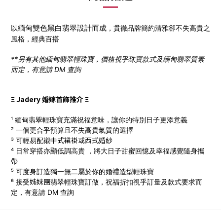
以
，貫徹品牌簡約清雅卻不失高貴之
緬甸
雙色黑白翡翠設計而成
風格，經典百搭
**另有其他緬甸翡翠輕珠寶，價格視乎珠寶款式及緬甸翡翠質素
而定，有意請 DM 查詢
Ξ Jadery 婚嫁首飾推介 Ξ
¹ 緬甸翡翠輕珠寶充滿祝福意味，讓你的特別日子更添意義
² 一個更合乎預算且不失高貴氣質的選擇
式
裙褂
或西式
婚
紗
³ 可輕易配襯中
⁴ 日常穿搭亦顯低調高貴 ，將大日子甜蜜回憶及幸福感覺隨身攜
帶
⁵ 可度身訂造獨一無二屬於你的婚禮造型輕珠寶
姊妹團
⁶ 接受
翡翠輕珠寶訂做，
祝福折扣視乎訂量及款式要求而
定，有意請 DM 查詢