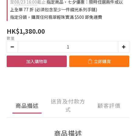
1
3
至
08/23 16:00
截止
指定商品，七夕優惠：限時任選兩件或以
3
0
2
上全單 77 折 (必須包含至少一件綴光系列手鏈)
2
1
指定分類，購買任何翡翠輕珠寶滿 $500 即免運費
1
0
0
HK$1,380.00
數量
加入購物車
立即購買
送貨及付款方
商品描述
顧客評價
式
商品描述