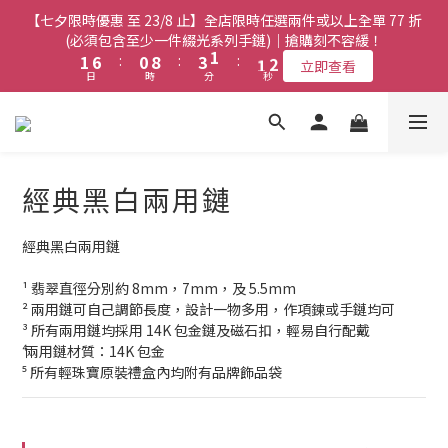
8
7
7
7
7
3
3
8
8
2
2
5
5
2
2
【七夕限時優惠 至 23/8 止】全店限時任選兩件或以上全單 77 折
【七夕限時優惠 至 23/8 止】全店限時任選兩件或以上全單 77 折
7
6
9
6
6
6
2
2
7
7
1
1
9
9
4
4
1
1
(必須包含至少一件綴光系列手鏈)｜搶購刻不容緩！
(必須包含至少一件綴光系列手鏈)｜搶購刻不容緩！
6
5
8
5
9
9
5
5
1
1
6
6
:
:
0
0
8
8
:
:
3
3
:
:
0
0
9
5
4
7
4
立即查看
立即查看
日
日
時
時
分
分
秒
秒
8
8
4
4
0
0
5
5
7
7
2
2
8
4
9
3
6
3
7
7
3
3
4
4
6
6
1
1
7
3
8
2
5
2
【七夕限時優惠 至 23/8 止】選購綴光系列頸鏈即送同系列手鏈 或
6
6
2
2
3
3
5
5
0
0
6
2
7
1
9
4
1
翡翠織皮手繩｜搶購刻不容緩！
9
9
5
5
1
1
2
2
4
4
9
5
1
6
:
0
8
:
3
:
0
立即查看
9
8
8
4
4
0
0
日
1
1
時
3
3
分
秒
8
4
0
5
7
2
8
7
7
經典黑白兩用鏈
3
3
0
0
2
2
7
3
4
6
1
7
6
9
6
2
2
1
1
6
2
【最新啟德帝盛酒店特別場】Jadery x Jin Bo Law 夏日翡翠珠寶
3
5
0
6
5
8
5
1
1
0
0
5
1
2
4
學堂 | 現正接受報名
經典黑白兩用鏈
9
5
4
7
4
0
0
4
0
1
3
8
4
9
3
6
3
3
0
2
¹ 翡翠直徑分別約 8mm，7mm，及 5.5mm
7
3
8
2
5
2
【七夕限時優惠 至 23/8 止】全店限時任選兩件或以上全單 77 折
2
1
² 兩用鏈可自己調節長度，設計一物多用，作項鍊或手鏈均可
6
2
7
1
9
4
1
(必須包含至少一件綴光系列手鏈)｜搶購刻不容緩！
1
0
³ 所有兩用鏈均採用 14K 包金鏈及磁石扣，輕易自行配戴
9
5
1
6
:
0
8
:
3
:
0
立即查看
0
⁴ 兩用鏈材質：14K 包金
日
時
分
秒
8
4
0
5
7
2
⁵ 所有輕珠寶原裝禮盒內均附有品牌飾品袋
7
3
4
6
1
6
2
3
5
0
5
1
2
4
4
0