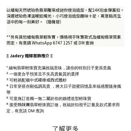
以緬甸天然琥珀色翡翠雕琢成迷你燈泡造型，配14K包金彈簧扣。
深邃琥珀色澤溫暖如燭光，小巧燈泡造型趣味十足，寓意點亮生
活中的每一刻美好。（隨機發）
**另有其他緬甸翡翠輕珠寶，價格視乎珠寶款式及緬甸翡翠質素
而定，有意請 WhatsApp 6747 1257 或 DM 查詢
Ξ Jadery 婚嫁首飾推介 Ξ
¹ 緬甸翡翠輕珠寶充滿祝福意味，讓你的特別日子更添意義
² 一個更合乎預算且不失高貴氣質的選擇
式
裙褂
或西式
婚
紗
³ 可輕易配襯中
⁴ 日常穿搭亦顯低調高貴 ，將大日子甜蜜回憶及幸福感覺隨身攜
帶
⁵ 可度身訂造獨一無二屬於你的婚禮造型輕珠寶
姊妹團
⁶ 接受
翡翠輕珠寶訂做，
祝福折扣視乎訂量及款式要求而
定，有意請 DM 查詢
了解更多