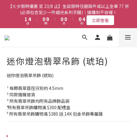
8
7
7
7
7
3
3
6
6
2
2
2
2
2
2
2
2
6
6
【七夕限時優惠 至 23/8 止】全店限時任選兩件或以上全單 77 折
【七夕限時優惠 至 23/8 止】全店限時任選兩件或以上全單 77 折
7
6
6
6
6
2
2
5
5
1
1
1
1
1
1
1
1
5
5
(必須包含至少一件綴光系列手鏈)｜搶購刻不容緩！
(必須包含至少一件綴光系列手鏈)｜搶購刻不容緩！
6
9
5
5
5
5
9
1
1
4
4
:
:
0
0
9
9
:
:
0
0
0
0
:
:
0
0
4
4
5
8
4
4
4
4
8
立即查看
立即查看
日
日
時
時
分
分
秒
秒
0
0
3
3
8
8
3
3
4
7
3
3
3
3
7
2
2
7
7
2
2
3
6
2
2
2
2
6
【七夕限時優惠 至 23/8 止】選購綴光系列頸鏈即送同系列手鏈 或
1
1
6
6
1
1
2
5
1
1
1
1
5
翡翠織皮手繩｜搶購刻不容緩！
9
9
9
9
0
0
5
5
0
0
1
4
:
0
9
:
0
0
:
0
4
立即查看
9
8
8
8
8
日
時
4
4
分
秒
0
3
8
3
8
7
7
7
7
迷你燈泡翡翠吊飾 (琥珀)
3
3
2
7
2
7
6
6
6
6
2
2
【最新啟德帝盛酒店特別場】Jadery x Jin Bo Law 夏日翡翠珠寶
1
6
1
6
9
5
5
5
5
9
1
1
0
5
0
學堂 | 現正接受報名
迷你燈泡翡翠吊飾 (琥珀)
5
8
4
4
4
4
8
0
0
4
4
7
3
3
3
3
7
3
¹ 每顆翡翠直徑分別約 4.5mm
3
6
2
2
2
2
6
【七夕限時優惠 至 23/8 止】全店限時任選兩件或以上全單 77 折
2
² 同款隨機發貨
2
5
1
1
1
1
5
(必須包含至少一件綴光系列手鏈)｜搶購刻不容緩！
1
³ 所有翡翠吊飾均附有品牌飾品袋
1
4
:
0
9
:
0
0
:
0
4
立即查看
0
⁴ 所有翡翠吊飾購物滿 $300 配禮盒
日
時
分
秒
0
3
8
3
⁵ 所有翡翠吊飾購物滿 $380 送 14K 包金吊飾專屬鏈
2
7
2
1
6
1
0
5
0