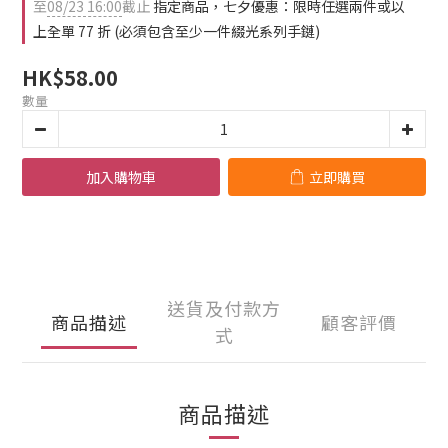
4
至
08/23 16:00
截止
指定商品，七夕優惠：限時任選兩件或以
3
上全單 77 折 (必須包含至少一件綴光系列手鏈)
2
1
HK$58.00
0
數量
加入購物車
立即購買
送貨及付款方
商品描述
顧客評價
式
商品描述