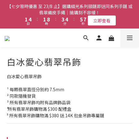
2
6
1
2
3
4
3
3
6
6
3
3
5
5
6
6
7
7
8
8
【七夕限時優惠 至 23/8 止】選購綴光系列頸鏈即送同系列手鏈 或
【七夕限時優惠 至 23/8 止】全店限時任選兩件或以上全單 77 折
1
5
0
1
2
3
2
2
5
5
2
2
9
9
4
4
5
5
6
6
7
7
(必須包含至少一件綴光系列手鏈)｜搶購刻不容緩！
翡翠織皮手繩｜搶購刻不容緩！
0
4
0
1
2
1
1
4
4
:
:
1
1
8
8
:
:
3
3
4
4
:
:
5
5
6
6
立即查看
立即查看
9
9
日
日
時
時
3
分
分
0
秒
秒
1
0
0
3
3
0
0
7
7
2
2
3
3
4
4
5
5
8
8
2
0
2
2
6
6
1
1
2
2
3
3
4
4
7
7
9
1
【最新啟德帝盛酒店特別場】Jadery x Jin Bo Law 夏日翡翠珠寶
1
1
5
5
0
0
1
1
2
2
3
3
6
9
6
8
9
0
0
0
4
4
0
0
1
1
2
2
學堂 | 現正接受報名
5
8
5
7
8
9
3
3
0
0
1
1
4
7
4
6
7
8
9
白冰愛心翡翠吊飾
2
2
0
0
3
6
3
5
6
7
8
【七夕限時優惠 至 23/8 止】全店限時任選兩件或以上全單 77 折
1
1
2
5
2
9
4
5
6
7
(必須包含至少一件綴光系列手鏈)｜搶購刻不容緩！
0
0
1
4
:
1
8
:
3
4
:
5
6
白冰愛心翡翠吊飾
立即查看
日
時
分
秒
0
3
0
7
2
3
4
5
¹ 每顆翡翠直徑分別約 7.5mm
2
6
1
2
3
4
² 同款隨機發貨
1
5
0
1
2
3
³ 所有翡翠吊飾均附有品牌飾品袋
0
4
0
1
2
⁴ 所有翡翠吊飾購物滿 $300 配禮盒
3
0
1
⁵ 所有翡翠吊飾購物滿 $380 送 14K 包金吊飾專屬鏈
2
0
1
0