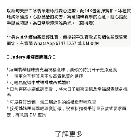
以緬甸天然白冰翡翠雕琢成愛心造型，配14K包金彈簧扣。冰種質
地純淨通透，心形晶瑩如初雪，寓意純粹真摯的心意，隨心搭配
手鏈或項鏈，為日常增添清雅柔光。（隨機發）
**另有其他緬甸翡翠輕珠寶，價格視乎珠寶款式及緬甸翡翠質素
而定，有意請 WhatsApp 6747 1257 或 DM 查詢
Ξ Jadery 婚嫁首飾推介 Ξ
¹ 緬甸翡翠輕珠寶充滿祝福意味，讓你的特別日子更添意義
² 一個更合乎預算且不失高貴氣質的選擇
式
裙褂
或西式
婚
紗
³ 可輕易配襯中
⁴ 日常穿搭亦顯低調高貴 ，將大日子甜蜜回憶及幸福感覺隨身攜
帶
⁵ 可度身訂造獨一無二屬於你的婚禮造型輕珠寶
姊妹團
⁶ 接受
翡翠輕珠寶訂做，
祝福折扣視乎訂量及款式要求而
定，有意請 DM 查詢
了解更多