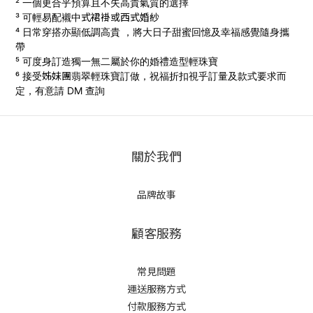
² 一個更合乎預算且不失高貴氣質的選擇
式
裙褂
或西式
婚
紗
³ 可輕易配襯中
⁴ 日常穿搭亦顯低調高貴 ，將大日子甜蜜回憶及幸福感覺隨身攜
帶
⁵ 可度身訂造獨一無二屬於你的婚禮造型輕珠寶
姊妹團
⁶ 接受
翡翠輕珠寶訂做，
祝福折扣視乎訂量及款式要求而
定，有意請 DM 查詢
關於我們
品牌故事
顧客服務
常見問題
運送服務方式
付款服務方式