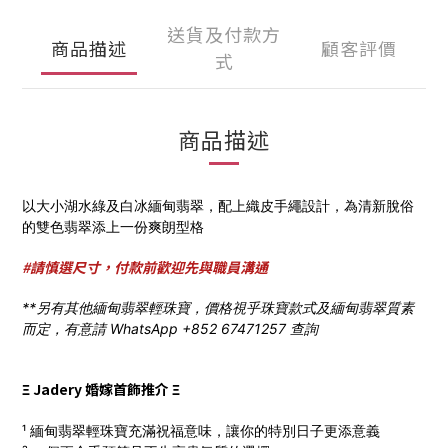
送貨及付款方
商品描述
顧客評價
式
商品描述
以大小湖水綠及白冰緬甸翡翠，配上織皮手繩設計，為清新脫俗
的雙色翡翠添上一份爽朗型格
#請慎選尺寸，付款前歡迎先與職員溝通
**另有其他緬甸翡翠輕珠寶，價格視乎珠寶款式及緬甸翡翠質素
而定，有意請 WhatsApp +852 67471257 查詢
Ξ Jadery 婚嫁首飾推介 Ξ
¹ 緬甸翡翠輕珠寶充滿祝福意味，讓你的特別日子更添意義