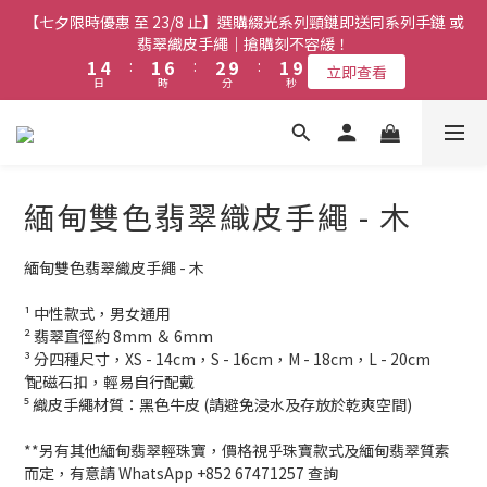
2
4
0
7
7
3
3
6
6
3
3
8
8
4
4
3
3
【七夕限時優惠 至 23/8 止】選購綴光系列頸鏈即送同系列手鏈 或
【七夕限時優惠 至 23/8 止】全店限時任選兩件或以上全單 77 折
1
3
6
6
2
2
5
5
2
2
7
7
3
3
2
2
(必須包含至少一件綴光系列手鏈)｜搶購刻不容緩！
翡翠織皮手繩｜搶購刻不容緩！
0
2
5
5
1
1
4
4
:
:
1
1
6
6
:
:
2
2
9
9
:
:
1
1
9
9
立即查看
立即查看
9
9
9
日
日
時
時
1
分
分
4
秒
秒
4
0
0
3
3
0
0
5
5
1
1
8
8
0
0
8
8
8
8
9
8
0
3
3
2
2
4
4
0
0
7
7
7
7
7
7
8
7
2
2
【最新啟德帝盛酒店特別場】Jadery x Jin Bo Law 夏日翡翠珠寶
1
1
3
3
6
6
6
6
6
9
6
7
6
1
1
0
0
2
2
5
5
5
5
學堂 | 現正接受報名
5
8
5
6
5
0
0
1
1
4
4
4
4
4
7
4
9
5
4
緬甸雙色翡翠織皮手繩 - 木
0
0
3
3
3
3
3
6
3
8
4
3
【七夕限時優惠 至 23/8 止】全店限時任選兩件或以上全單 77 折
2
2
2
2
2
5
2
7
3
2
(必須包含至少一件綴光系列手鏈)｜搶購刻不容緩！
1
1
1
1
1
4
:
1
6
:
2
9
:
1
9
緬甸雙色翡翠織皮手繩 - 木
立即查看
0
0
0
0
日
時
分
秒
0
3
0
5
1
8
0
8
¹ 中性款式，男女通用
2
4
0
7
7
² 翡翠直徑約 8mm ＆ 6mm
1
3
6
6
³ 分四種尺寸，XS - 14cm，S - 16cm，M - 18cm，L - 20cm
0
2
5
5
⁴ 配磁石扣，輕易自行配戴
1
4
4
⁵ 織皮手繩材質：黑色牛皮 (請避免浸水及存放於乾爽空間)
0
3
3
2
2
**另有其他緬甸翡翠輕珠寶，價格視乎珠寶款式及緬甸翡翠質素
1
1
而定，有意請 WhatsApp +852 67471257 查詢
0
0