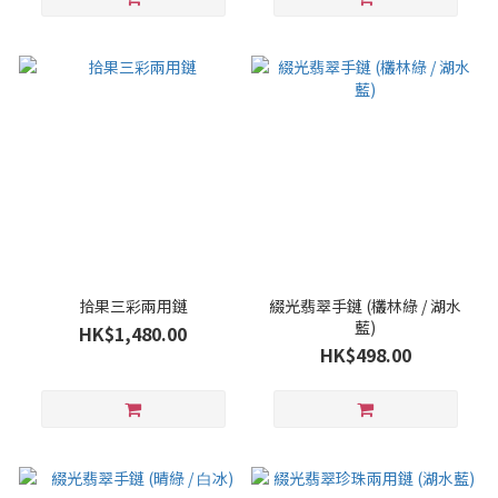
拾果三彩兩用鏈
綴光翡翠⼿鏈 (欉林綠 / 湖水
藍)
HK$1,480.00
HK$498.00