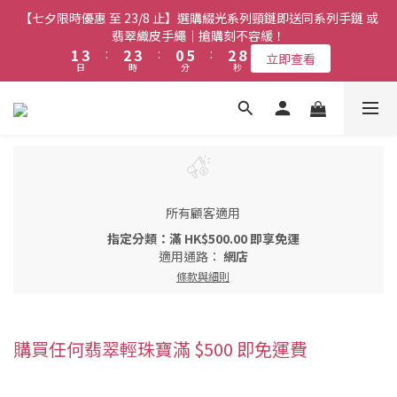
1
0
1
3
0
5
3
3
5
5
4
4
5
5
2
2
7
7
4
4
9
9
【七夕限時優惠 至 23/8 止】選購綴光系列頸鏈即送同系列手鏈 或
【七夕限時優惠 至 23/8 止】全店限時任選兩件或以上全單 77 折
0
0
2
4
2
2
4
4
3
3
4
4
1
1
6
6
3
3
8
8
(必須包含至少一件綴光系列手鏈)｜搶購刻不容緩！
翡翠織皮手繩｜搶購刻不容緩！
9
1
3
1
1
3
3
:
:
2
2
3
3
:
:
0
0
5
5
:
:
2
2
7
7
立即查看
立即查看
9
8
日
日
時
時
分
分
0
秒
秒
2
0
0
2
2
1
1
2
2
4
4
1
1
6
6
8
9
7
9
1
1
1
0
0
1
1
3
3
0
0
5
5
7
9
8
9
6
8
0
【最新啟德帝盛酒店特別場】Jadery x Jin Bo Law 夏日翡翠珠寶
0
0
0
0
2
2
4
4
6
8
7
8
5
7
1
1
3
3
學堂 | 現正接受報名
5
7
6
7
4
9
6
0
0
2
2
4
6
5
6
3
8
5
1
1
3
5
4
5
2
7
4
9
【七夕限時優惠 至 23/8 止】全店限時任選兩件或以上全單 77 折
0
0
2
4
3
4
1
6
3
8
(必須包含至少一件綴光系列手鏈)｜搶購刻不容緩！
所有顧客適用
1
3
:
2
3
:
0
5
:
2
7
立即查看
日
時
分
秒
0
2
1
2
4
1
6
指定分類：滿 HK$500.00 即享免運
1
0
1
3
0
5
適用通路：
網店
0
0
2
4
條款與細則
1
3
0
2
1
購買任何翡翠輕珠寶滿 $500 即免運費
0