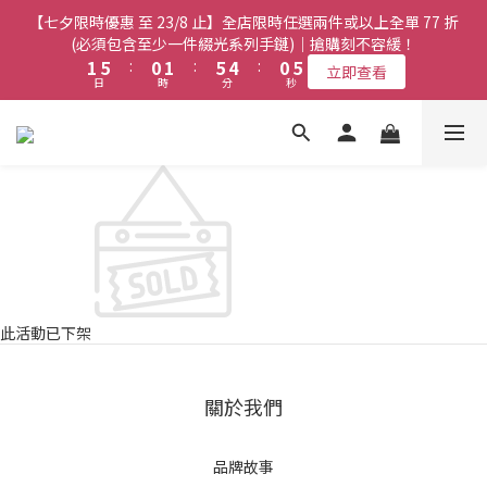
8
7
8
7
7
7
3
3
7
7
2
2
3
3
7
7
6
6
2
2
【七夕限時優惠 至 23/8 止】全店限時任選兩件或以上全單 77 折
【七夕限時優惠 至 23/8 止】全店限時任選兩件或以上全單 77 折
7
6
7
6
6
6
2
2
6
6
1
1
2
2
6
6
5
5
1
1
(必須包含至少一件綴光系列手鏈)｜搶購刻不容緩！
(必須包含至少一件綴光系列手鏈)｜搶購刻不容緩！
6
5
6
9
5
5
5
9
1
1
5
5
:
:
0
0
1
1
:
:
5
5
4
4
:
:
0
0
5
9
4
5
9
8
4
立即查看
立即查看
4
4
日
日
時
時
分
分
秒
秒
8
0
0
4
4
0
0
4
4
3
3
4
8
3
4
8
7
3
3
3
7
3
3
3
3
2
2
3
7
2
3
7
6
2
【七夕限時優惠 至 23/8 止】選購綴光系列頸鏈即送同系列手鏈 或
2
2
6
2
2
2
2
1
1
2
6
1
2
6
5
1
翡翠織皮手繩｜搶購刻不容緩！
9
9
1
1
5
1
1
1
1
0
0
1
5
:
0
1
:
5
4
:
0
立即查看
9
8
9
8
0
0
4
日
0
0
時
0
0
分
秒
0
4
0
4
3
8
7
8
7
3
3
3
2
7
6
7
6
2
【最新啟德帝盛酒店特別場】Jadery x Jin Bo Law 夏日翡翠珠寶
2
2
1
6
5
6
9
5
1
1
1
0
學堂 | 現正接受報名
9
5
9
4
5
9
8
4
0
0
0
8
4
8
3
4
8
7
3
7
3
7
2
3
7
6
2
【七夕限時優惠 至 23/8 止】全店限時任選兩件或以上全單 77 折
此活動已下架
6
2
6
1
2
6
5
1
(必須包含至少一件綴光系列手鏈)｜搶購刻不容緩！
5
1
5
:
0
1
:
5
4
:
0
立即查看
4
日
時
分
秒
0
4
0
4
3
關於我們
3
3
3
2
2
2
2
1
1
1
1
0
品牌故事
0